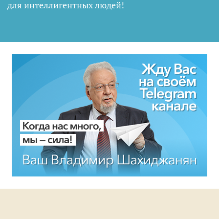
для интеллигентных людей
!