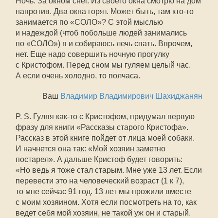
Ночь. За окном снег. Из своего окна смотрю на дом
напротив. Два окна горят. Может быть, там кто-то
занимается по «СОЛО»? С этой мыслью
и надеждой (чтоб побольше людей занимались
по «СОЛО») я и собираюсь лечь спать. Впрочем,
нет. Еще надо совершить ночную прогулку
с Кристофом. Перед сном мы гуляем целый час.
А если очень холодно, то полчаса.
Ваш
Владимир Владимирович Шахиджанян
P. S. Гуляя как-то с Кристофом, придумал первую
фразу для книги «Рассказы старого Кристофа».
Рассказ в этой книге пойдет от лица моей собаки.
И начнется она так: «Мой хозяин заметно
постарел». А дальше Кристоф будет говорить:
«Но ведь я тоже стал старым. Мне уже 13 лет. Если
перевести это на человеческий возраст (1 к 7),
то мне сейчас 91 год. 13 лет мы прожили вместе
с моим хозяином. Хотя если посмотреть на то, как
ведет себя мой хозяин, не такой уж он и старый.