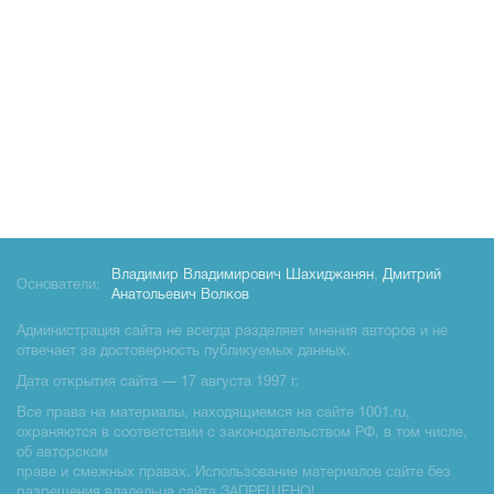
Владимир Владимирович Шахиджанян
,
Дмитрий
Основатели:
Анатольевич Волков
Администрация сайта не всегда разделяет мнения авторов и не
отвечает за достоверность публикуемых данных.
Дата открытия сайта — 17 августа 1997 г.
Все права на материалы, находящиемся на сайте 1001.ru,
охраняются в соответствии с законодательством РФ, в том числе,
об авторском
праве и смежных правах. Использование материалов сайте без
разрешения владельца сайта ЗАПРЕЩЕНО!