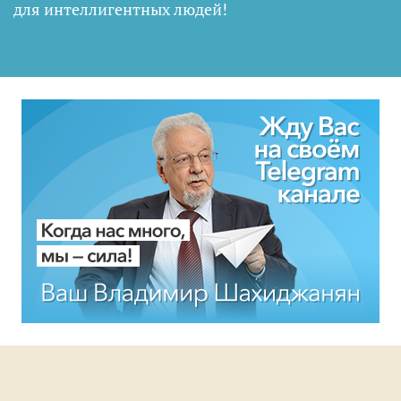
для интеллигентных людей
!