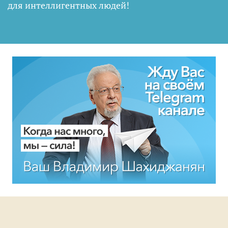
для интеллигентных людей
!