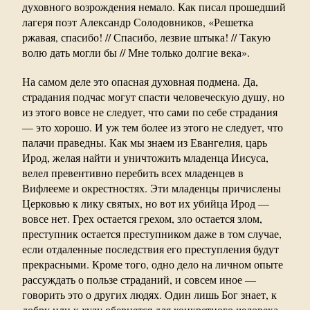
духовного возрождения немало. Как писал прошедший
лагеря поэт Александр Солодовников, «Решетка
ржавая, спасибо! // Спасибо, лезвие штыка! // Такую
волю дать могли бы // Мне только долгие века».
На самом деле это опасная духовная подмена. Да,
страдания подчас могут спасти человеческую душу, но
из этого вовсе не следует, что сами по себе страдания
— это хорошо. И уж тем более из этого не следует, что
палачи праведны. Как мы знаем из Евангелия, царь
Ирод, желая найти и уничтожить младенца Иисуса,
велел превентивно перебить всех младенцев в
Вифлееме и окрестностях. Эти младенцы причислены
Церковью к лику святых, но вот их убийца Ирод —
вовсе нет. Грех остается грехом, зло остается злом,
преступник остается преступником даже в том случае,
если отдаленные последствия его преступления будут
прекрасными. Кроме того, одно дело на личном опыте
рассуждать о пользе страданий, и совсем иное —
говорить это о других людях. Один лишь Бог знает, к
добру или к худу обернется для конкретного человека