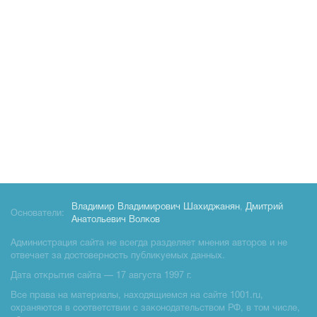
Владимир Владимирович Шахиджанян
,
Дмитрий
Основатели:
Анатольевич Волков
Администрация сайта не всегда разделяет мнения авторов и не
отвечает за достоверность публикуемых данных.
Дата открытия сайта — 17 августа 1997 г.
Все права на материалы, находящиемся на сайте 1001.ru,
охраняются в соответствии с законодательством РФ, в том числе,