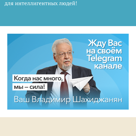
для интеллигентных людей
!