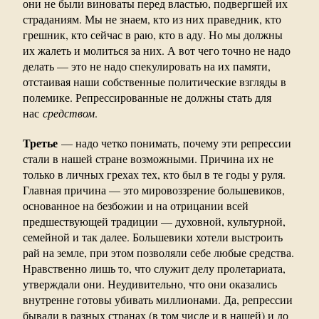
они не были виноваты перед властью, подвергшей их
страданиям. Мы не знаем, кто из них праведник, кто
грешник, кто сейчас в раю, кто в аду. Но мы должны
их жалеть и молиться за них. А вот чего точно не надо
делать — это не надо спекулировать на их памяти,
отстаивая наши собственные политические взгляды в
полемике. Репрессированные не должны стать для
нас
средством
.
Третье
— надо четко понимать, почему эти репрессии
стали в нашей стране возможными. Причина их не
только в личных грехах тех, кто был в те годы у руля.
Главная причина — это мировоззрение большевиков,
основанное на безбожии и на отрицании всей
предшествующей традиции — духовной, культурной,
семейной и так далее. Большевики хотели выстроить
рай на земле, при этом позволяли себе любые средства.
Нравственно лишь то, что служит делу пролетариата,
утверждали они. Неудивительно, что они оказались
внутренне готовы убивать миллионами. Да, репрессии
бывали в разных странах (в том числе и в нашей) и до