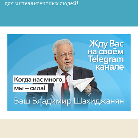
для интеллигентных людей
!