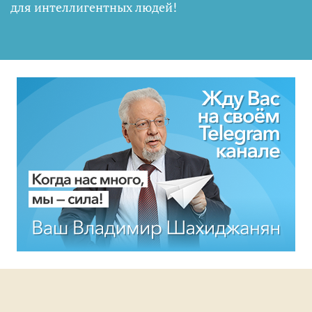
для интеллигентных людей
!