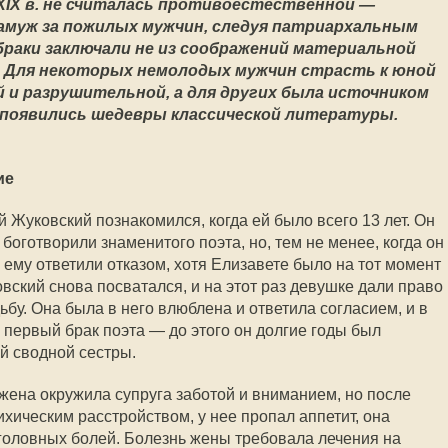
XIX в. не считалась противоестественной —
амуж за пожилых мужчин, следуя патриархальным
браки заключали не из соображений материальной
а. Для некоторых немолодых мужчин страсть к юной
 и разрушительной, а для других была источником
у появились шедевры классической литературы.
ие
 Жуковский познакомился, когда ей было всего 13 лет. Он
 боготворили знаменитого поэта, но, тем не менее, когда он
 ему ответили отказом, хотя Елизавете было на тот момент
овский снова посватался, и на этот раз девушке дали право
бу. Она была в него влюблена и ответила согласием, и в
л первый брак поэта — до этого он долгие годы был
й сводной сестры.
жена окружила супруга заботой и вниманием, но после
хическим расстройством, у нее пропал аппетит, она
 головных болей. Болезнь жены требовала лечения на