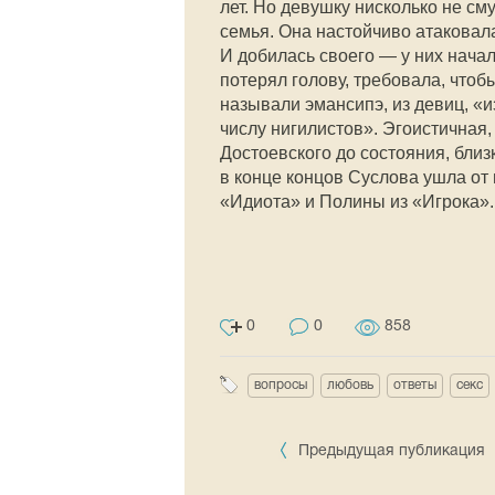
лет. Но девушку нисколько не сму
семья. Она настойчиво атаковала
И добилась своего — у них начал
потерял голову, требовала, чтоб
называли эмансипэ, из девиц, «
числу нигилистов». Эгоистичная
Достоевского до состояния, близ
в конце концов Суслова ушла от
«Идиота» и Полины из «Игрока».
0
0
858
вопросы
любовь
ответы
секс
Предыдущая публикация