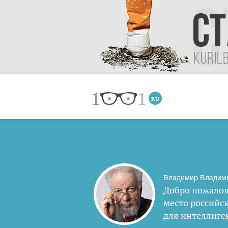
Владимир Владим
Добро пожалов
место российс
для интеллиге