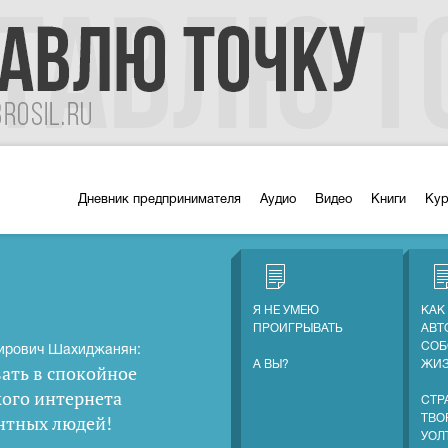
Дневник предпринимателя
Аудио
Видео
Книги
Ку
Я НЕ УМЕЮ
КАК
ПРОИГРЫВАТЬ
АВТ
СОБ
ирович Шахиджанян:
А ВЫ?
ЖИ
ать в спокойное
кого интернета
СТР
нтных людей
!
ТВО
УОЛ