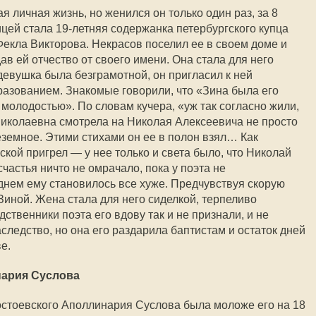
 личная жизнь, но женился он только один раз, за 8
цей стала 19-летняя содержанка петербургского купца
Фекла Викторова. Некрасов поселил ее в своем доме и
в ей отчество от своего имени. Она стала для него
девушка была безграмотной, он пригласил к ней
разованием. Знакомые говорили, что «Зина была его
 молодостью». По словам кучера, «уж так согласно жили,
Николаевна смотрела на Николая Алексеевича не просто
неземное. Этими стихами он ее в полон взял… Как
ской пригрел — у нее только и света было, что Николай
счастья ничто не омрачало, пока у поэта не
днем ему становилось все хуже. Предчувствуя скорую
Зиной. Жена стала для него сиделкой, терпеливо
твенники поэта его вдову так и не признали, и не
следство, но она его раздарила баптистам и остаток дней
е.
нария Суслова
остоевского Аполлинария Суслова была моложе его на 18