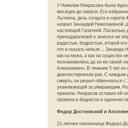
У Николая Некрасова была бурная
месяцев до смерти. Его избранни
Лыткина, дочь солдата и сирота 
назвал Зинаидой Николаевной, да
настоящей Галатеей. Поскольку 
преподавателей и занялся ее об
радостью, бодростью, второй его
что и сказать нельзя… Зинаида 
как на мужа, а как на существо 
познакомились да он ее своей ла
Алексеевич». В течение 5 лет их 
диагностировали рак. С каждым 
смерть, он решил обвенчаться с 
ухаживающей за умирающим. Родс
приняли. Некрасов оставил ей на
провела в бедности и одиночеств
Федор Достоевский и Аполли
21-летняя поклонница Федора Д