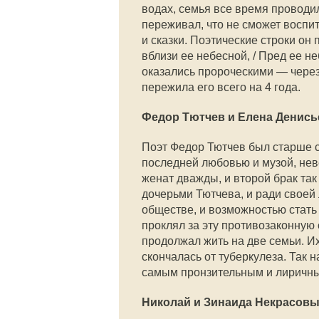
водах, семья все время проводи
переживал, что не сможет воспита
и сказки. Поэтические строки он 
вблизи ее небесной, / Пред ее н
оказались пророческими — через 
пережила его всего на 4 года.
Федор Тютчев и Елена Денись
Поэт Федор Тютчев был старше с
последней любовью и музой, нев
женат дважды, и второй брак так
дочерьми Тютчева, и ради своей
обществе, и возможностью стать
проклял за эту противозаконную
продолжал жить на две семьи. И
скончалась от туберкулеза. Так
самым пронзительным и лиричны
Николай и Зинаида Некрасов