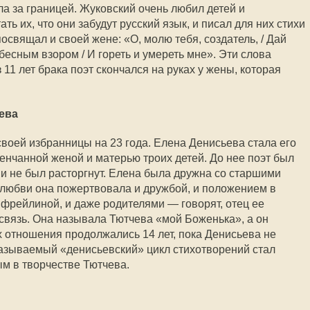
ла за границей. Жуковский очень любил детей и
ть их, что они забудут русский язык, и писал для них стихи
посвящал и своей жене: «О, молю тебя, создатель, / Дай
ебесным взором / И гореть и умереть мне». Эти слова
11 лет брака поэт скончался на руках у жены, которая
ева
воей избранницы на 23 года. Елена Денисьева стала его
енчанной женой и матерью троих детей. До нее поэт был
 и не был расторгнут. Елена была дружна со старшими
 любви она пожертвовала и дружбой, и положением в
 фрейлиной, и даже родителями — говорят, отец ее
 связь. Она называла Тютчева «мой Боженька», а он
х отношения продолжались 14 лет, пока Денисьева не
 называемый «денисьевский» цикл стихотворений стал
м в творчестве Тютчева.
ы