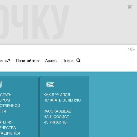
18+
ришь?
Почитайте
Архив
Поиск
 СТАТЬ
КАК Я УЧИЛСЯ
ОРОМ
ПЕЧАТАТЬ ВСЛЕПУЮ
СТВЕННОЙ
ЗНИ
РАССКАЗЫВАЕТ
НАШ СОЛИСТ
АТЕГИЯ
ИЗ УКРАИНЫ
РЧЕСТВА
ТА ДИСНЕЯ