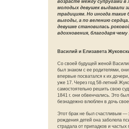
возрасте между супругами в 
молодых девушек выдавали з
традициям. Но иногда такие 
выгоды, а по велению сердц
девушке становилась роковой
вдохновения, благодаря чем
Василий и Елизавета Жуковск
Со своей будущей женой Василий
был знаком с ее родителями, они
впервые посватался к их дочери,
уже 17. Через год 58-летний Жук
самостоятельно решить свою судь
1841 г. они обвенчались. Это бы
безнадежно влюблен в дочь свое
Этот брак не был счастливым — 
рождения детей она заболела пси
страдала от припадков и частых