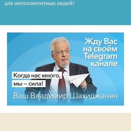
для интеллигентных людей
!