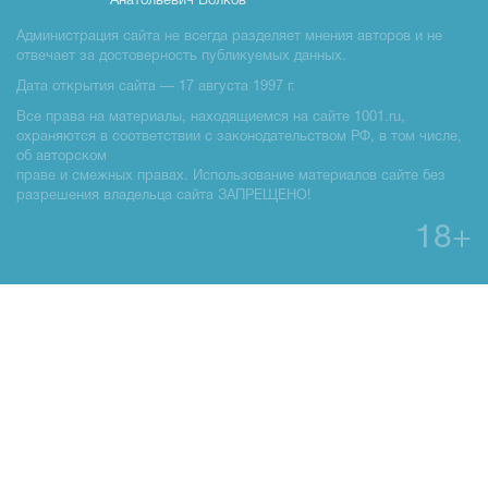
Анатольевич Волков
Администрация сайта не всегда разделяет мнения авторов и не
отвечает за достоверность публикуемых данных.
Дата открытия сайта — 17 августа 1997 г.
Все права на материалы, находящиемся на сайте 1001.ru,
охраняются в соответствии с законодательством РФ, в том числе,
об авторском
праве и смежных правах. Использование материалов сайте без
разрешения владельца сайта ЗАПРЕЩЕНО!
18+