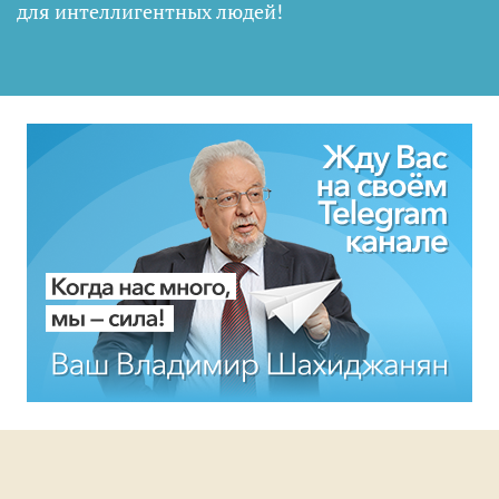
для интеллигентных людей
!