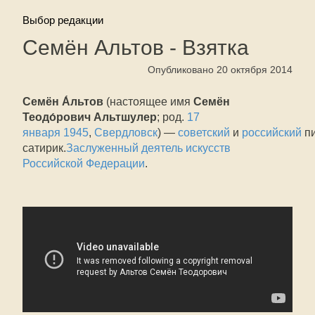
Выбор редакции
Семён Альтов - Взятка
Опубликовано 20 октября 2014
Семён А́льтов
(настоящее имя
Семён
Теодо́рович Альтшулер
; род.
17
января
1945
,
Свердловск
) —
советский
и
российский
пи
сатирик.
Заслуженный деятель искусств
Российской Федерации
.