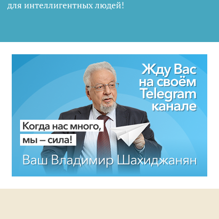
для интеллигентных людей
!