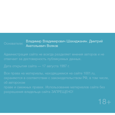
Владимир Владимирович Шахиджанян
,
Дмитрий
Основатели:
Анатольевич Волков
Администрация сайта не всегда разделяет мнения авторов и не
отвечает за достоверность публикуемых данных.
Дата открытия сайта — 17 августа 1997 г.
Все права на материалы, находящиемся на сайте 1001.ru,
охраняются в соответствии с законодательством РФ, в том числе,
об авторском
праве и смежных правах. Использование материалов сайте без
разрешения владельца сайта ЗАПРЕЩЕНО!
18+