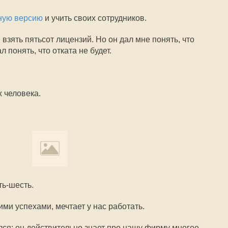
ную версию
и учить своих сотрудников.
 взять пятьсот лицензий. Но он дал мне понять, что
л понять, что отката не будет.
 человека.
ть-шесть.
ми успехами, мечтает у нас работать.
лся: он действительно знает про нашу фирму многое.