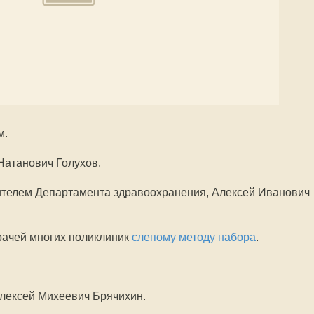
м.
Натанович Голухов.
ителем Департамента здравоохранения, Алексей Иванович
рачей многих поликлиник
слепому методу набора
.
лексей Михеевич Брячихин.