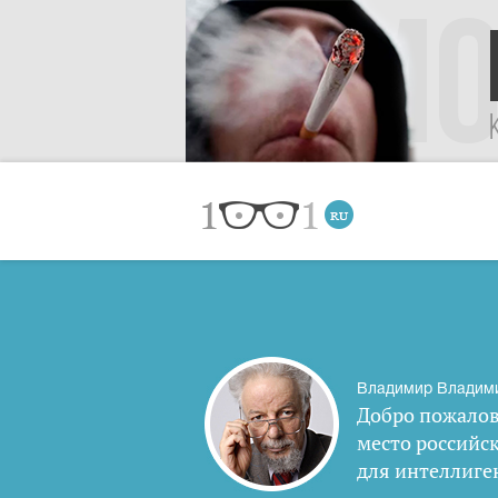
Владимир Владим
Добро пожалов
место российс
для интеллиге