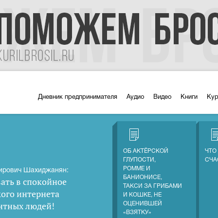
Дневник предпринимателя
Аудио
Видео
Книги
Ку
ОБ АКТЁРСКОЙ
ЧТО
ГЛУПОСТИ,
СЧА
РОММЕ И
ирович Шахиджанян:
БАНИОНИСЕ,
ать в спокойное
ТАКСИ ЗА ГРИБАМИ
кого интернета
И КОШКЕ, НЕ
нтных людей
!
ОЦЕНИВШЕЙ
«ВЗЯТКУ»