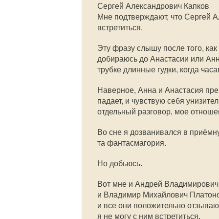
Сергей Александрович Капков
Мне подтверждают, что Сергей А
встретиться.
Эту фразу слышу после того, как
добираюсь до Анастасии или Ан
трубке длинные гудки, когда часа
Наверное, Анна и Анастасия пр
падает, и чувствую себя унизите
отдельный разговор, мое отноше
Во сне я дозванивался в приёмну
та фантасмагория.
Но добьюсь.
Вот мне и Андрей Владимирович 
и Владимир Михайлович Платоно
и все они положительно отзываю
я не могу с ним встретиться.