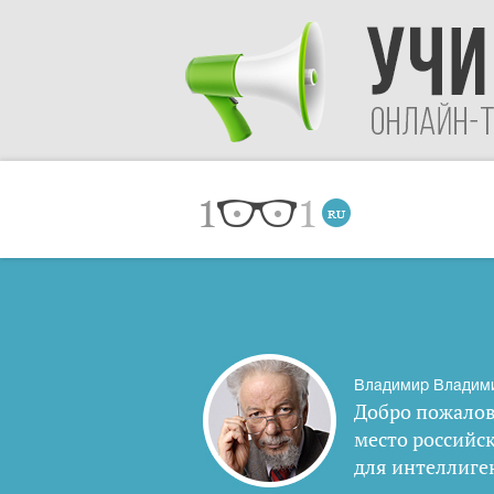
Владимир Владим
Добро пожалов
место российс
для интеллиге