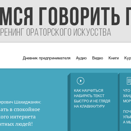
Дневник предпринимателя
Аудио
Видео
Книги
Ку
КАК НАУЧИТЬСЯ
ЧТО
НАБИРАТЬ ТЕКСТ
ХАН
БЫСТРО И НЕ ГЛЯДЯ
МОР
ирович Шахиджанян:
НА КЛАВИАУТУРУ
ать в спокойное
ПОЧ
кого интернета
УЛЫ
нтных людей
!
А М