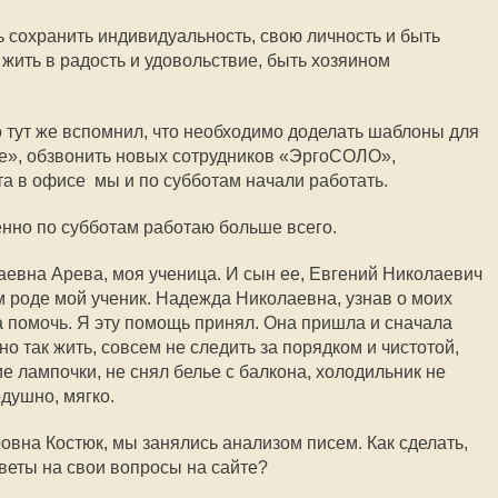
сохранить индивидуальность, свою личность и быть
жить в радость и удовольствие, быть хозяином
 но тут же вспомнил, что необходимо доделать шаблоны для
», обзвонить новых сотрудников «ЭргоСОЛО»,
а в офисе  мы и по субботам начали работать.
енно по субботам работаю больше всего.
евна Арева, моя ученица. И сын ее, Евгений Николаевич
ом роде мой ученик. Надежда Николаевна, узнав о моих
 помочь. Я эту помощь принял. Она пришла и сначала
о так жить, совсем не следить за порядком и чистотой,
 лампочки, не снял белье с балкона, холодильник не
душно, мягко.
на Костюк, мы занялись анализом писем. Как сделать,
веты на свои вопросы на сайте?