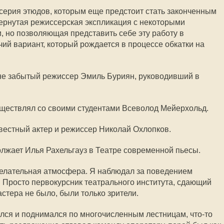
, серия этюдов, которым еще предстоит стать законченным
ернутая режиссерская экспликация с некоторыми
 но позволяющая представить себе эту работу в
ий вариант, который рождается в процессе обкатки на
ыне забытый режиссер Эмиль Буриян, руководивший в
ществлял со своими студентами Всеволод Мейерхольд.
вестный актер и режиссер Николай Охлопков.
лжает Илья Рахельгауз в Театре современной пьесы.
лательная атмосфера. Я наблюдал за поведением
 Просто первокурсник театрального института, сдающий
стера не было, были только зрители.
лся и поднимался по многочисленным лестницам, что-то