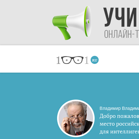
Владимир Владим
Добро пожалов
место российс
для интеллиге