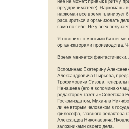
нее не может: привык к ритму, пр
предпринимателе). Наркоманы ве
наркоман все время планирует бр
расшириться и организовать дело
само по себе. Не у всех получает
Я говорил со многими бизнесмена
организаторами производства. Ч
Время меняется фантастически. 
Вспоминаю Екатерину Алексеевн
Александровича Пырьева, предс
Трофимовича Сизова, генеральн
Ненашева (его я вспоминаю чаще
редактором газеты «Советская Р
Госкомиздатом, Михаила Никифо
ли не вторым человеком в госуд
философа, главного редактора г
Александра Николаевича Яковлева
заложниками своего дела.