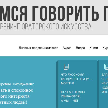
Дневник предпринимателя
Аудио
Видео
Книги
Ку
ЧТО РУССКОМУ —
ЗАП
ХАНДРА, ТО НЕМЦУ —
ЧЕТ
МОРГЕН!
ИЗ 
ирович Шахиджанян:
«ОД
ать в спокойное
ПОЧЕМУ НЕМЦЫ
МНЕ
кого интернета
УЛЫБАЮТСЯ,
нтных людей
!
А МЫ — НЕТ