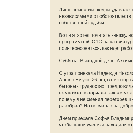
Лишь немногим людям удавалось 
независимыми от обстоятельств, 
собственной судьбы.
Вот и я  хотел почитать книжку,
программы «СОЛО на клавиатуре
поинтересоваться, как идет работ
Суббота. Выходной день. А я им
С утра приехала Надежда Никола
Арев, ему уже 26 лет, в некотор
бытовых трудностях, предложила
немножко поворчала: как же можн
почему я не сменил перегоревшие
разобрал? Но ворчала она добро
Днем приехала Софья Владимиров
чтобы наши ученики находили от