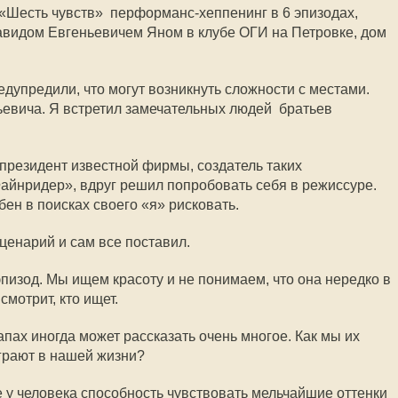
«Шесть чувств»  перформанс-хеппенинг в 6 эпизодах,
видом Евгеньевичем Яном в клубе ОГИ на Петровке, дом
едупредили, что могут возникнуть сложности с местами.
евича. Я встретил замечательных людей  братьев
 президент известной фирмы, создатель таких
Файнридер», вдруг решил попробовать себя в режиссуре.
ен в поисках своего «я» рисковать.
ценарий и сам все поставил.
эпизод. Мы ищем красоту и не понимаем, что она нередко в
 смотрит, кто ищет.
пах иногда может рассказать очень многое. Как мы их
грают в нашей жизни?
те у человека способность чувствовать мельчайшие оттенки