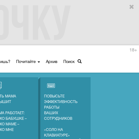
18+
ришь?
Почитайте
Архив
Поиск
ТЬ МАМА
ПОВЫСЬТЕ
ЛЫШИТ
ЭФФЕКТИВНОСТЬ
РАБОТЫ
МА РАБОТАЕТ:
ВАШИХ
ХО БАБУШКЕ –
СОТРУДНИКОВ
ХО МАМЕ –
ХО МНЕ
«СОЛО НА
КЛАВИАТУРЕ»