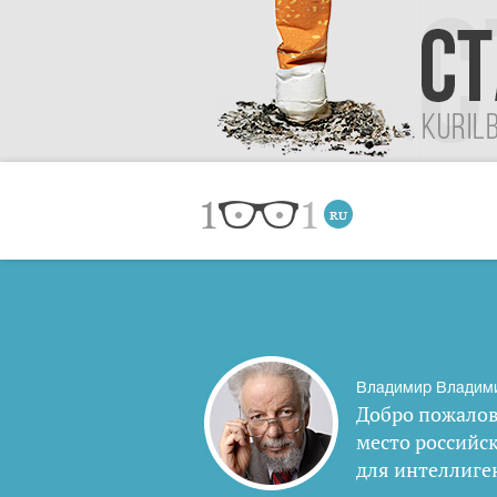
Владимир Владим
Добро пожалов
место российс
для интеллиге