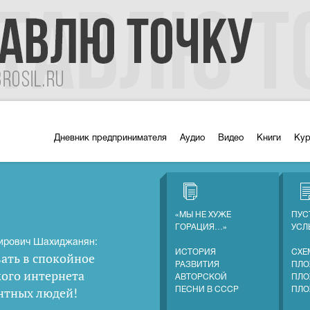
Дневник предпринимателя
Аудио
Видео
Книги
Ку
«МЫ НЕ ХУЖЕ
ПУС
ГОРАЦИЯ…»
УС
ирович Шахиджанян:
ИСТОРИЯ
СХЕ
ать в спокойное
РАЗВИТИЯ
ПЛО
кого интернета
АВТОРСКОЙ
ПЛО
нтных людей
!
ПЕСНИ В СССР
ПЛО