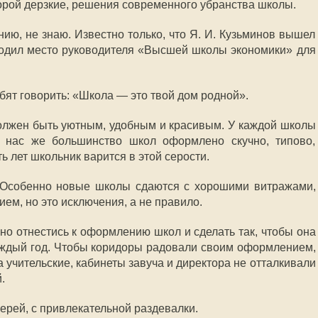
орой дерзкие, решения современного убранства школы.
нию, не знаю. Известно только, что Я. И. Кузьминов вышел
ободил место руководителя «Высшей школы экономики» для
бят говорить: «Школа — это твой дом родной».
должен быть уютным, удобным и красивым. У каждой школы
У нас же большинство школ оформлено скучно, типово,
ь лет школьник варится в этой серости.
я. Особенно новые школы сдаются с хорошими витражами,
м, но это исключения, а не правило.
но отнестись к оформлению школ и сделать так, чтобы она
аждый год. Чтобы коридоры радовали своим оформлением,
а учительские, кабинеты завуча и директора не отталкивали
.
ерей, с привлекательной раздевалки.