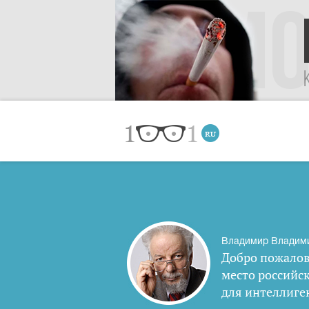
Владимир Владим
Добро пожалов
место российс
для интеллиге