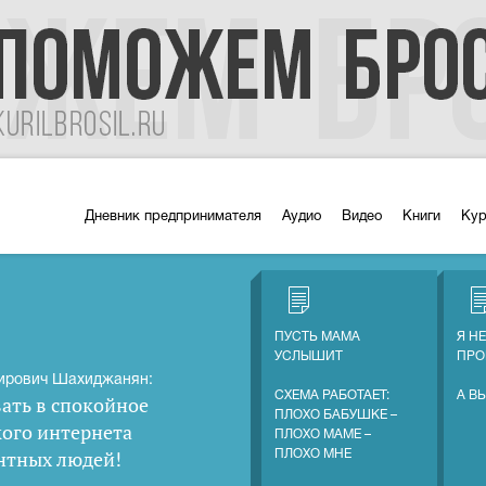
Дневник предпринимателя
Аудио
Видео
Книги
Ку
ПУСТЬ МАМА
Я Н
УСЛЫШИТ
ПРО
ирович Шахиджанян:
СХЕМА РАБОТАЕТ:
А В
ать в спокойное
ПЛОХО БАБУШКЕ –
кого интернета
ПЛОХО МАМЕ –
нтных людей
!
ПЛОХО МНЕ