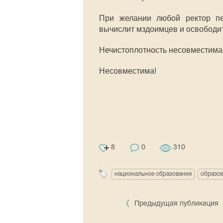
При желании любой ректор пед
вычислит мздоимцев и освободит
Нечистоплотность несовместима
Несовместима!
8
0
310
национальное образование
образо
Предыдущая публикация