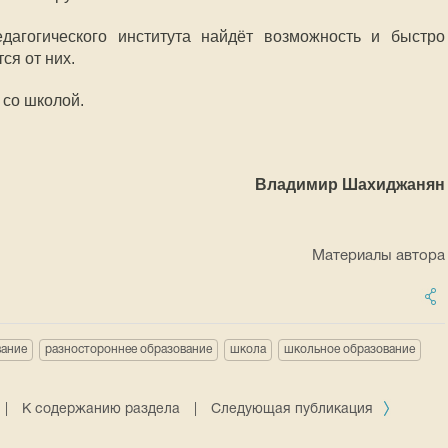
агогического института найдёт возможность и быстро
ся от них.
 со школой.
Владимир Шахиджанян
Материалы автора
вание
разностороннее образование
школа
школьное образование
|
К содержанию раздела
|
Следующая публикация