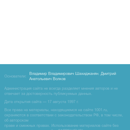
Владимир Владимирович Шахиджанян
,
Дмитрий
Основатели:
Анатольевич Волков
Администрация сайта не всегда разделяет мнения авторов и не
отвечает за достоверность публикуемых данных.
Дата открытия сайта — 17 августа 1997 г.
Все права на материалы, находящиемся на сайте 1001.ru,
охраняются в соответствии с законодательством РФ, в том числе,
об авторском
праве и смежных правах. Использование материалов сайте без