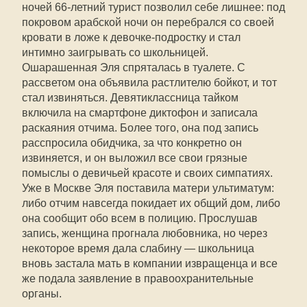
ночей 66-летний турист позволил себе лишнее: под
покровом арабской ночи он перебрался со своей
кровати в ложе к девочке-подростку и стал
интимно заигрывать со школьницей.
Ошарашенная Эля спряталась в туалете. С
рассветом она объявила растлителю бойкот, и тот
стал извиняться. Девятиклассница тайком
включила на смартфоне диктофон и записала
раскаяния отчима. Более того, она под запись
расспросила обидчика, за что конкретно он
извиняется, и он выложил все свои грязные
помыслы о девичьей красоте и своих симпатиях.
Уже в Москве Эля поставила матери ультиматум:
либо отчим навсегда покидает их общий дом, либо
она сообщит обо всем в полицию. Прослушав
запись, женщина прогнала любовника, но через
некоторое время дала слабину — школьница
вновь застала мать в компании извращенца и все
же подала заявление в правоохранительные
органы.