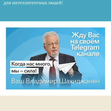
для интеллигентных людей
!