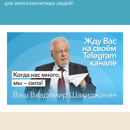
для интеллигентных людей
!