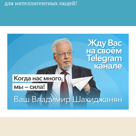
для интеллигентных людей
!