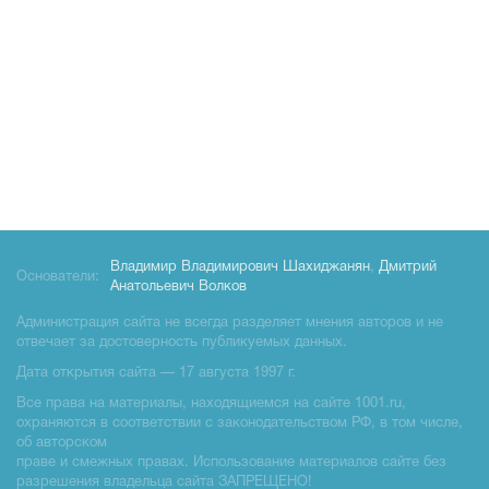
Владимир Владимирович Шахиджанян
,
Дмитрий
Основатели:
Анатольевич Волков
Администрация сайта не всегда разделяет мнения авторов и не
отвечает за достоверность публикуемых данных.
Дата открытия сайта — 17 августа 1997 г.
Все права на материалы, находящиемся на сайте 1001.ru,
охраняются в соответствии с законодательством РФ, в том числе,
об авторском
праве и смежных правах. Использование материалов сайте без
разрешения владельца сайта ЗАПРЕЩЕНО!