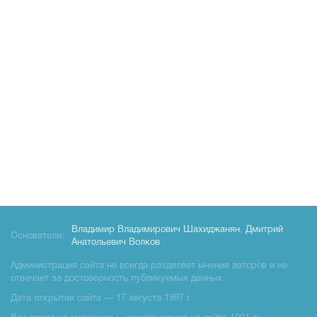
Владимир Владимирович Шахиджанян
,
Дмитрий
Основатели:
Анатольевич Волков
Администрация сайта не всегда разделяет мнения авторов и не
отвечает за достоверность публикуемых данных.
Дата открытия сайта — 17 августа 1997 г.