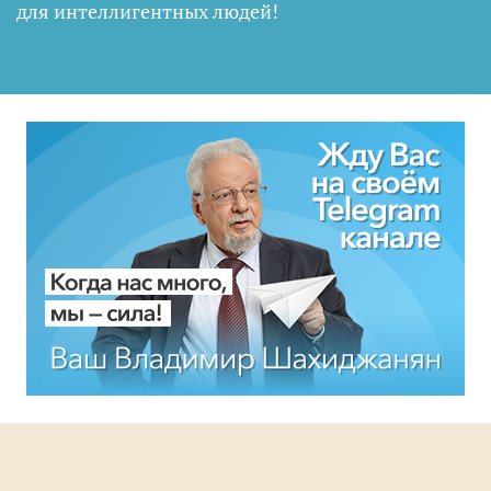
для интеллигентных людей
!