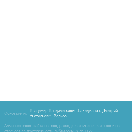
Владимир Владимирович Шахиджанян
,
Дмитрий
Основатели:
Анатольевич Волков
Администрация сайта не всегда разделяет мнения авторов и не
отвечает за достоверность публикуемых данных.