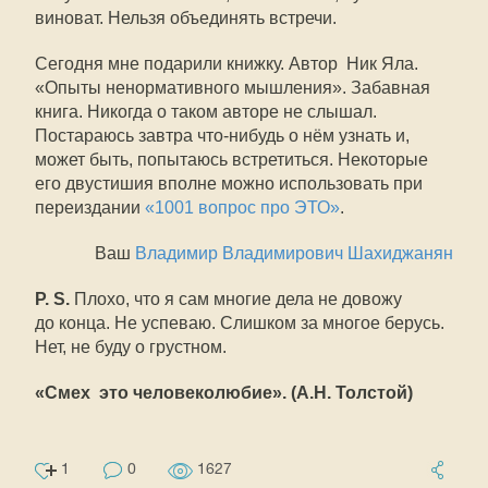
виноват. Нельзя объединять встречи.
Сегодня мне подарили книжку. Автор  Ник Яла.
«Опыты ненормативного мышления». Забавная
книга. Никогда о таком авторе не слышал.
Постараюсь завтра что-нибудь о нём узнать и,
может быть, попытаюсь встретиться. Некоторые
его двустишия вполне можно использовать при
переиздании
«1001 вопрос про ЭТО»
.
Ваш
Владимир Владимирович Шахиджанян
P. S.
Плохо, что я сам многие дела не довожу
до конца. Не успеваю. Слишком за многое берусь.
Нет, не буду о грустном.
«Смех  это человеколюбие». (А.Н. Толстой)
1
0
1627