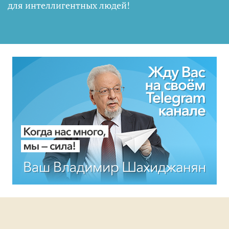
для интеллигентных людей
!