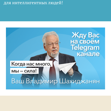
для интеллигентных людей
!