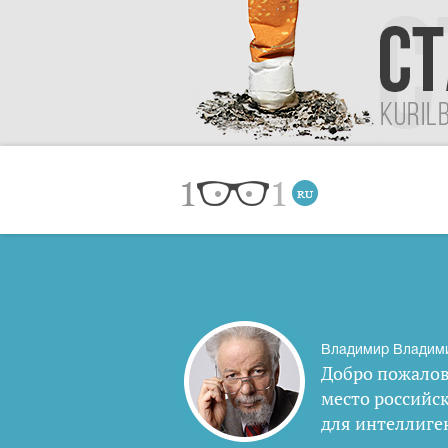
Владимир Владим
Добро пожалов
место российс
для интеллиге