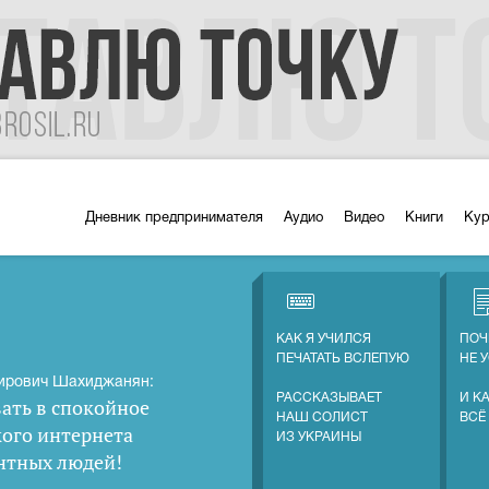
Дневник предпринимателя
Аудио
Видео
Книги
Ку
КАК Я УЧИЛСЯ
ПОЧ
ПЕЧАТАТЬ ВСЛЕПУЮ
НЕ 
ирович Шахиджанян:
РАССКАЗЫВАЕТ
И К
ать в спокойное
НАШ СОЛИСТ
ВСЁ
кого интернета
ИЗ УКРАИНЫ
нтных людей
!