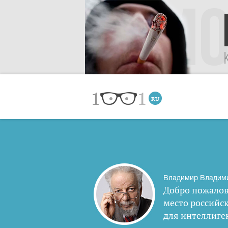
Владимир Владим
Добро пожалов
место российс
для интеллиге