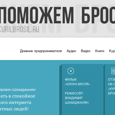
Дневник предпринимателя
Аудио
Видео
Книги
Ку
ФИЛЬМ
ОТЗ
«КЛОУН МУСЛЯ»
ОБ 
«КУ
ирович Шахиджанян:
РЕЖИССЁР:
БРО
ать в спокойное
ВЛАДИМИР
кого интернета
ШАХИДЖАНЯН
нтных людей
!