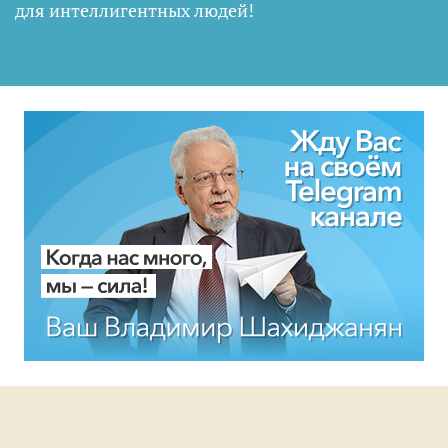
для интеллигентных людей
!