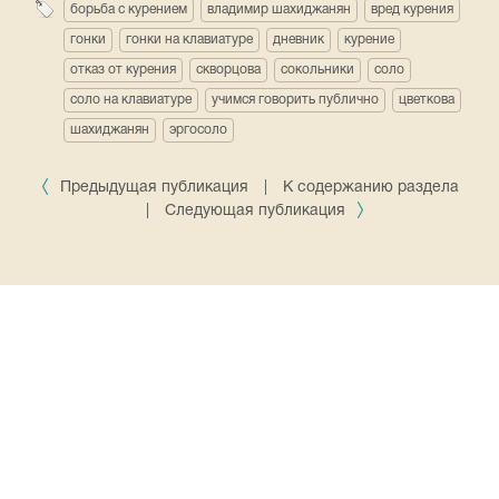
борьба с курением
владимир шахиджанян
вред курения
гонки
гонки на клавиатуре
дневник
курение
отказ от курения
скворцова
сокольники
соло
соло на клавиатуре
учимся говорить публично
цветкова
шахиджанян
эргосоло
Предыдущая публикация
|
К содержанию раздела
|
Следующая публикация