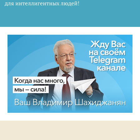
для интеллигентных людей
!