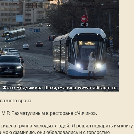
глазного врача.
с М.Р. Рахматулиным в ресторане «Чичико».
 сидела группа молодых людей. Я решил подарить им книгу
 мою фамилию, они обрадовались и с гордостью