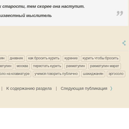
 старости, тем скорее она наступит.
), известный мыслитель
нян
дневник
как бросить курить
курение
курить чтобы бросить
матулин
москва
перестать курить
рахматулин
рахматулин марат
оло на клавиатуре
учимся говорить публично
шахиджанян
эргосоло
|
К содержанию раздела
|
Следующая публикация