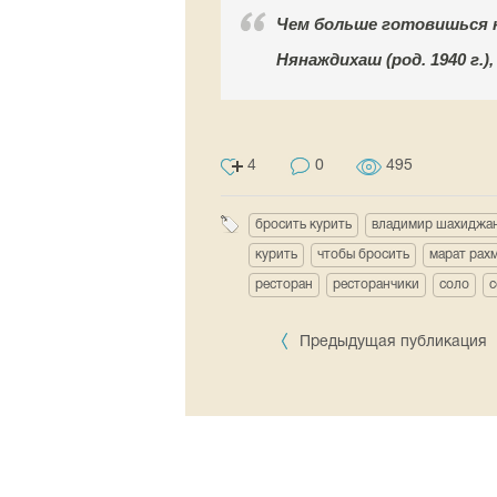
Чем больше готовишься к
Нянаждихаш (род. 1940 г.
4
0
495
бросить курить
владимир шахиджа
курить
чтобы бросить
марат рах
ресторан
ресторанчики
соло
с
Предыдущая публикация