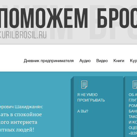
Дневник предпринимателя
Аудио
Видео
Книги
Ку
Я НЕ УМЕЮ
ОБ 
ПРОИГРЫВАТЬ
ГЛУ
РОМ
ирович Шахиджанян:
А ВЫ?
БАН
ать в спокойное
ТАК
кого интернета
И К
нтных людей
!
ОЦЕ
«ВЗ