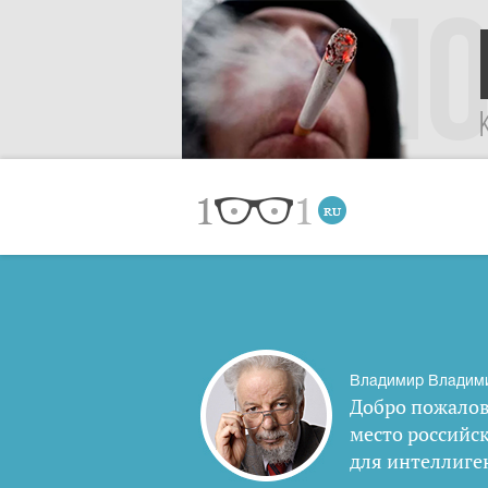
Владимир Владим
Добро пожалов
место российс
для интеллиге