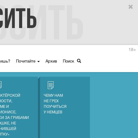
18+
ришь?
Почитайте
Архив
Поиск
АКТЁРСКОЙ
ЧЕМУ НАМ
ПОСТИ,
НЕ ГРЕХ
МЕ И
ПОУЧИТЬСЯ
ИОНИСЕ,
У НЕМЦЕВ
СИ ЗА ГРИБАМИ
ОШКЕ, НЕ
НИВШЕЙ
ЯТКУ»