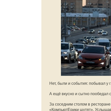
Нет, были и события: побывал у 
А ещё вкусно и сытно пообедал 
За соседним столом в ресторане
«КомпьютЕрики шутят». Услышав