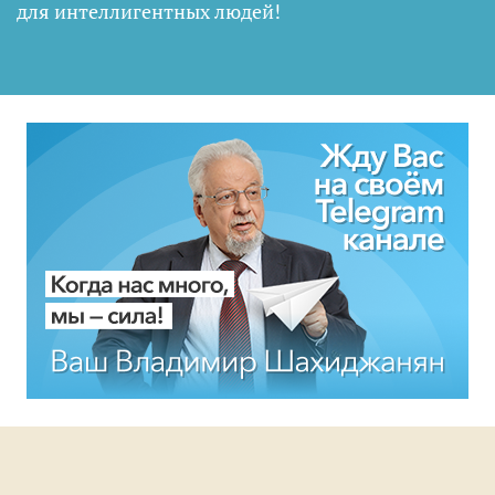
для интеллигентных людей
!