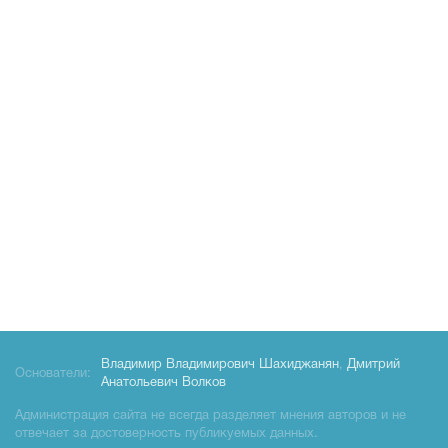
Владимир Владимирович Шахиджанян
,
Дмитрий
Основатели:
Анатольевич Волков
Администрация сайта не всегда разделяет мнения авторов и не
отвечает за достоверность публикуемых данных.