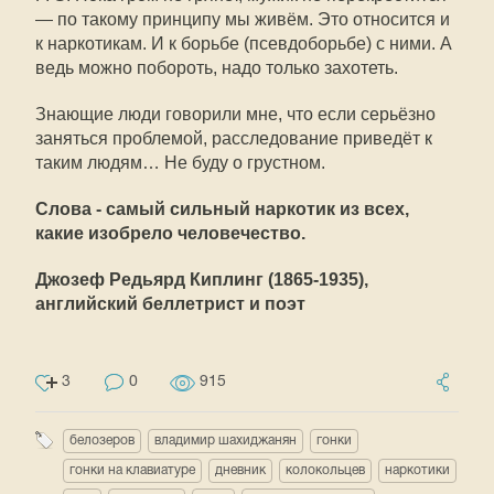
— по такому принципу мы живём. Это относится и
к наркотикам. И к борьбе (псевдоборьбе) с ними. А
ведь можно побороть, надо только захотеть.
Знающие люди говорили мне, что если серьёзно
заняться проблемой, расследование приведёт к
таким людям… Не буду о грустном.
Слова - самый сильный наркотик из всех,
какие изобрело человечество.
Джозеф Редьярд Киплинг (1865-1935),
английский беллетрист и поэт
3
0
915
белозеров
владимир шахиджанян
гонки
гонки на клавиатуре
дневник
колокольцев
наркотики