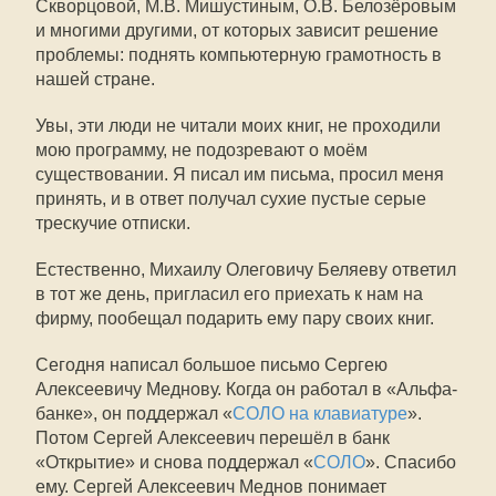
Скворцовой, М.В. Мишустиным, О.В. Белозёровым
и многими другими, от которых зависит решение
проблемы: поднять компьютерную грамотность в
нашей стране.
Увы, эти люди не читали моих книг, не проходили
мою программу, не подозревают о моём
существовании. Я писал им письма, просил меня
принять, и в ответ получал сухие пустые серые
трескучие отписки.
Естественно, Михаилу Олеговичу Беляеву ответил
в тот же день, пригласил его приехать к нам на
фирму, пообещал подарить ему пару своих книг.
Сегодня написал большое письмо Сергею
Алексеевичу Меднову. Когда он работал в «Альфа-
банке», он поддержал «
СОЛО на клавиатуре
».
Потом Сергей Алексеевич перешёл в банк
«Открытие» и снова поддержал «
СОЛО
». Спасибо
ему. Сергей Алексеевич Меднов понимает