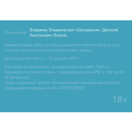
Владимир Владимирович Шахиджанян
,
Дмитрий
Основатели:
Анатольевич Волков
Администрация сайта не всегда разделяет мнения авторов и не
отвечает за достоверность публикуемых данных.
Дата открытия сайта — 17 августа 1997 г.
Все права на материалы, находящиемся на сайте 1001.ru,
охраняются в соответствии с законодательством РФ, в том числе,
об авторском
праве и смежных правах. Использование материалов сайте без
разрешения владельца сайта ЗАПРЕЩЕНО!
18+