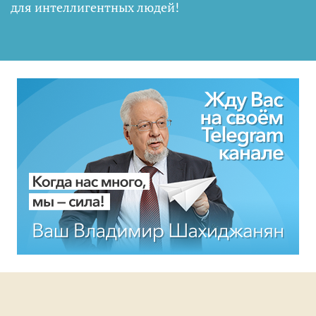
для интеллигентных людей
!