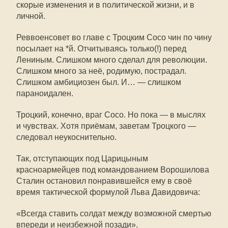
скорые изменения и в политической жизни, и в
личной.
Реввоенсовет во главе с Троцким Сосо чин по чину
посылает на *й. Отчитываясь только(!) перед
Лениным. Слишком много сделал для революции.
Слишком много за неё, родимую, пострадал.
Слишком амбициозен был. И… — слишком
параноидален.
Троцкий, конечно, враг Сосо. Но пока — в мыслях
и чувствах. Хотя приёмам, заветам Троцкого —
следовал неукоснительно.
Так, отступающих под Царицыным
красноармейцев под командованием Ворошилова
Сталин остановил понравившейся ему в своё
время тактической формулой Льва Давидовича:
«Всегда ставить солдат между возможной смертью
впереди и неизбежной позади».