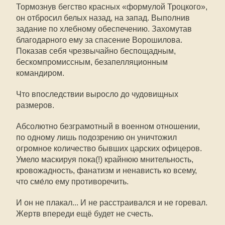
Тормознув бегство красных «формулой Троцкого»,
он отбросил белых назад, на запад. Выполнив
задание по хлебному обеспечению. Захомутав
благодарного ему за спасение Ворошилова.
Показав себя чрезвычайно беспощадным,
бескомпромиссным, безапелляционным
командиром.
Что впоследствии выросло до чудовищных
размеров.
Абсолютно безграмотный в военном отношении,
по одному лишь подозрению он уничтожил
огромное количество бывших царских офицеров.
Умело маскируя пока(!) крайнюю мнительность,
кровожадность, фанатизм и ненависть ко всему,
что сме́ло ему противоречить.
И он не плакал... И не расстраивался и не горевал.
Жертв впереди ещё будет не счесть.