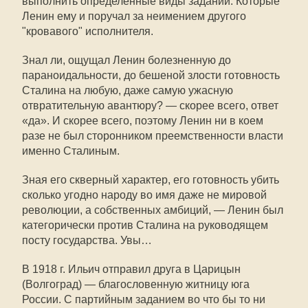
выполнить определённые виды заданий. Которые
Ленин ему и поручал за неимением другого
"кровавого" исполнителя.
Знал ли, ощущал Ленин болезненную до
параноидальности, до бешеной злости готовность
Сталина на любую, даже самую ужасную
отвратительную авантюру? — скорее всего, ответ
«да». И скорее всего, поэтому Ленин ни в коем
разе не был сторонником преемственности власти
именно Сталиным.
Зная его скверный характер, его готовность убить
сколько угодно народу во имя даже не мировой
революции, а собственных амбиций, — Ленин был
категорически против Сталина на руководящем
посту государства. Увы…
В 1918 г. Ильич отправил друга в Царицын
(Волгоград) — благословенную житницу юга
России. С партийным заданием во что бы то ни