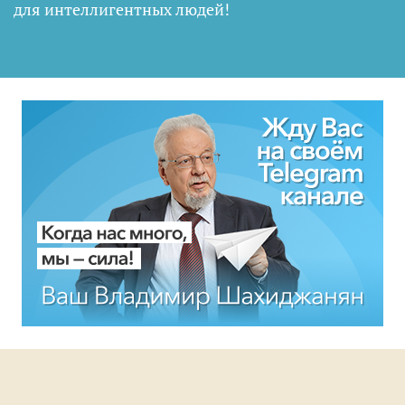
для интеллигентных людей
!