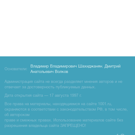
Владимир Владимирович Шахиджанян
,
Дмитрий
Основатели:
Анатольевич Волков
Администрация сайта не всегда разделяет мнения авторов и не
отвечает за достоверность публикуемых данных.
Дата открытия сайта — 17 августа 1997 г.
Все права на материалы, находящиемся на сайте 1001.ru,
охраняются в соответствии с законодательством РФ, в том числе,
об авторском
праве и смежных правах. Использование материалов сайте без
разрешения владельца сайта ЗАПРЕЩЕНО!