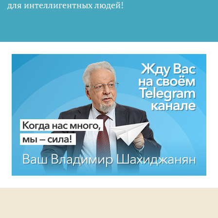
для интеллигентных людей
!