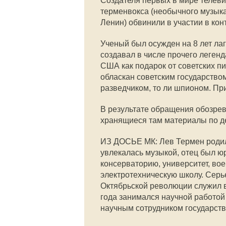
Создателя первых в мире телеви
терменвокса (необычного музыкал
Ленин) обвинили в участии в ко
Ученый был осужден на 8 лет лаг
создавал в числе прочего леген
США как подарок от советских п
обласкан советским государством,
разведчиком, то ли шпионом. Пр
В результате обращения обозре
хранящиеся там материалы по де
ИЗ ДОСЬЕ МК: Лев Термен родилс
увлекалась музыкой, отец был ю
консерваторию, университет, в
электротехническую школу. Серь
Октябрьской революции служил в
года занимался научной работой
научным сотрудником государств