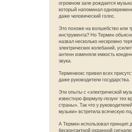
огромном зале рождается музыка
который напоминал одновременно
даже человеческий голос.
Это похоже на волшебство или т
инструмента? Но Термен объясняе
назвал несколько нескромно тер
электрических колебаний, усили
антенн изменяли емкость конден
звука.
Терменвокс привел всех присутс
даже руководители государства.
Эти опыты с «электрической музы
известную формулу-лозунг тех в
страны». Так что у руководителе
музыки» встретила всяческую по
А Термен использовал принцип д
бесконтактной охранной сигнали