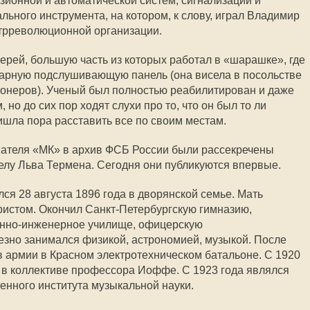
зионной и автоматической систем, сигнализации и
ьного инструмента, на котором, к слову, играл Владимир
нтрреволюционной организации.
ерей, большую часть из которых работал в «шарашке», где
дарную подслушивающую панель (она висела в посольстве
ионеров). Ученый был полностью реабилитирован и даже
 но до сих пор ходят слухи про то, что он был то ли
ишла пора расставить все по своим местам.
вателя «МК» в архив ФСБ России были рассекречены
лу Льва Термена. Сегодня они публикуются впервые.
я 28 августа 1896 года в дворянской семье. Мать
ристом. Окончил Санкт-Петербургскую гимназию,
оенно-инженерное училище, офицерскую
езно занимался физикой, астрономией, музыкой. После
 армии в Красном электротехническом батальоне. С 1920
 в коллективе профессора Иоффе. С 1923 года являлся
енного института музыкальной науки.