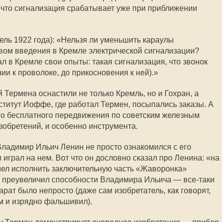
, что сигнализация срабатывает уже при приближении
ель 1922 года): «Нельзя ли уменьшить караулы
вом введения в Кремле электрической сигнализации?
л в Кремле свои опыты: такая сигнализация, что звонок
ии к проволоке, до прикосновения к ней).»
 Термена оснастили не только Кремль, но и Гохран, а
ститут Иоффе, где работал Термен, посыпались заказы. А
во бесплатного передвижения по советским железным
зобретений, и особенно инструмента.
Владимир Ильич Ленин не просто ознакомился с его
играл на нем. Вот что он дословно сказал про Ленина: «на
мел исполнить заключительную часть «Жаворонка»
о преувеличил способности Владимира Ильича — все-таки
ат было непросто (даже сам изобретатель, как говорят,
м и изрядно фальшивил).