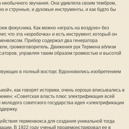
 необычного звучания. Она удивляла своим тембром,
 и струнные, и духовые инструменты, и как будто бы
рюк фокусника. Как можно «играть на воздухе» без
т, что эта «коробочка» и есть инструмент, который он
менвоксом. Прибор содержал два генератора
тели, громкоговоритель. Движения рук Термена вблизи
саторов, управляя таким образом громкостью и высотой
твующих в полный восторг. Вдохновились изобретением
кой», как говорят историки, очень хорошо вписывались в
ремен: «Советская власть плюс электрификация всей
й молодого советского государства идея «электрификации
ддержку.
ействия терменвокса для создания уникальной тогда
зации. В 1922 году ученый продемонстрировал ее в