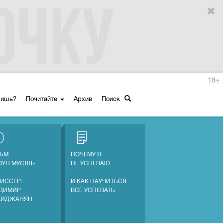
18+
ришь?
Почитайте
Архив
Поиск
ЬМ
ПОЧЕМУ Я
ОУН МУСЛЯ»
НЕ УСПЕВАЮ
ИССЁР:
И КАК НАУЧИТЬСЯ
ДИМИР
ВСЁ УСПЕВАТЬ
ХИДЖАНЯН