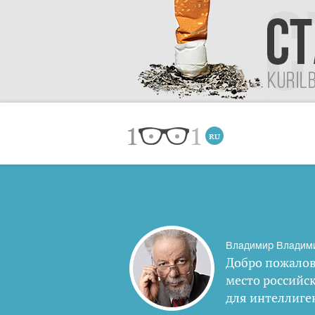
Владимир Владим
Добро пожалов
место российс
для интеллиге