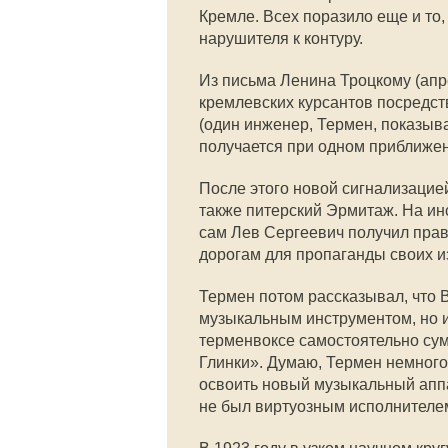
Кремле. Всех поразило еще и то
нарушителя к контуру.
Из письма Ленина Троцкому (апр
кремлевских курсантов посредст
(один инженер, Термен, показыва
получается при одном приближен
После этого новой сигнализацией
также питерский Эрмитаж. На ин
сам Лев Сергеевич получил пра
дорогам для пропаганды своих и
Термен потом рассказывал, что 
музыкальным инструментом, но и 
терменвоксе самостоятельно су
Глинки». Думаю, Термен немног
освоить новый музыкальный аппар
не был виртуозным исполнителе