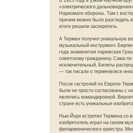
В 1923 году в узком научном кр
«электрического дальновидения» 
Наркомате обороны. Там с восто
причем можно было разглядеть вы
итоге решили засекретить.
А Термен получил уникальную во
музыкальный инструмент. Берлин,
года знаменитая парижская Гран
советскому гражданину. Сама по 
исключительный. Билеты распрод
— так писали о терменвоксе ино
После гастролей по Европе Терм
были не просто согласованы с н
являлись командировкой. Вероятн
стране есть уникальные изобретат
Нью-Йорк встретил Термена со в
изобретатель играл на своем му
филармонического оркестра. Ме