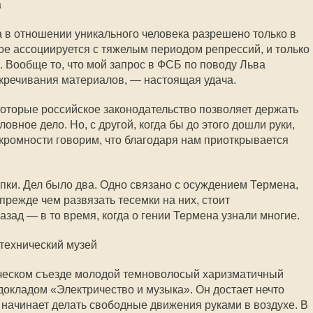
а
 в отношении уникального человека разрешено только в
рое ассоциируется с тяжелым периодом репрессий, и только
. Вообще то, что мой запрос в ФСБ по поводу Льва
кречивания материалов, — настоящая удача.
которые российское законодательство позволяет держать
овное дело. Но, с другой, когда бы до этого дошли руки,
скромности говорим, что благодаря нам приоткрывается
апки. Дел было два. Одно связано с осуждением Термена,
прежде чем развязать тесемки на них, стоит
назад — в то время, когда о гении Термена узнали многие.
итехнический музей
ческом съезде молодой темноволосый харизматичный
докладом «Электричество и музыка». Он достает нечто
 начинает делать свободные движения руками в воздухе. В