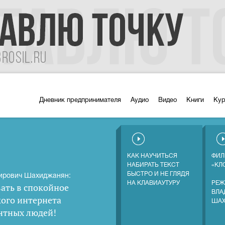
Дневник предпринимателя
Аудио
Видео
Книги
Ку
КАК НАУЧИТЬСЯ
ФИЛ
НАБИРАТЬ ТЕКСТ
«КЛ
БЫСТРО И НЕ ГЛЯДЯ
ирович Шахиджанян:
НА КЛАВИАУТУРУ
РЕЖ
ать в спокойное
ВЛА
кого интернета
ША
нтных людей
!