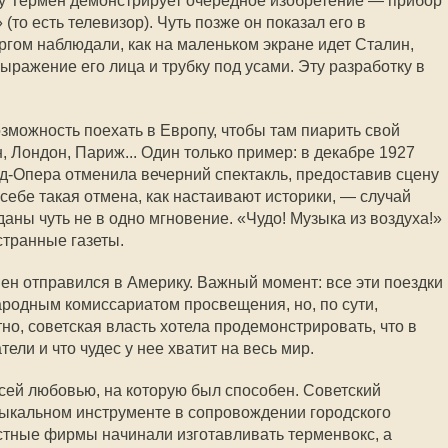
угу Термен демонстрирует очередное изобретение — прибор
(то есть телевизор). Чуть позже он показал его в
ргом наблюдали, как на маленьком экране идет Сталин,
ражение его лица и трубку под усами. Эту разработку в
зможность поехать в Европу, чтобы там пиарить свой
 Лондон, Париж... Один только пример: в декабре 1927
д-Опера отменила вечерний спектакль, предоставив сцену
себе такая отмена, как настаивают историки, — случай
аны чуть не в одно мгновение. «Чудо! Музыка из воздуха!»
странные газеты.
ен отправился в Америку. Важный момент: все эти поездки
ародным комиссариатом просвещения, но, по сути,
о, советская власть хотела продемонстрировать, что в
ели и что чудес у нее хватит на весь мир.
сей любовью, на которую был способен. Советский
зыкальном инструменте в сопровождении городского
стные фирмы начинали изготавливать терменвокс, а