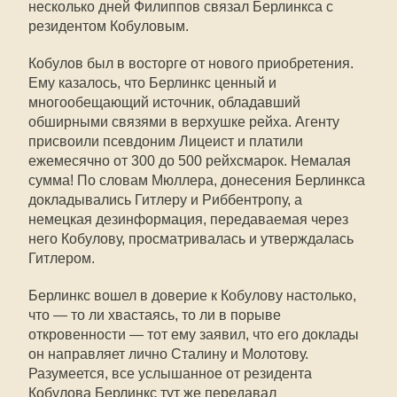
несколько дней Филиппов связал Берлинкса с
резидентом Кобуловым.
Кобулов был в восторге от нового приобретения.
Ему казалось, что Берлинкс ценный и
многообещающий источник, обладавший
обширными связями в верхушке рейха. Агенту
присвоили псевдоним Лицеист и платили
ежемесячно от 300 до 500 рейхсмарок. Немалая
сумма! По словам Мюллера, донесения Берлинкса
докладывались Гитлеру и Риббентропу, а
немецкая дезинформация, передаваемая через
него Кобулову, просматривалась и утверждалась
Гитлером.
Берлинкс вошел в доверие к Кобулову настолько,
что — то ли хвастаясь, то ли в порыве
откровенности — тот ему заявил, что его доклады
он направляет лично Сталину и Молотову.
Разумеется, все услышанное от резидента
Кобулова Берлинкс тут же передавал