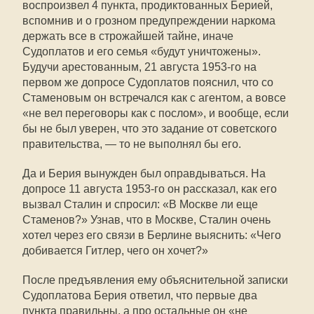
воспроизвел 4 пункта, продиктованных Берией,
вспомнив и о грозном предупреждении наркома
держать все в строжайшей тайне, иначе
Судоплатов и его семья «будут уничтожены».
Будучи арестованным, 21 августа 1953-го на
первом же допросе Судоплатов пояснил, что со
Стаменовым он встречался как с агентом, а вовсе
«не вел переговоры как с послом», и вообще, если
бы не был уверен, что это задание от советского
правительства, — то не выполнял бы его.
Да и Берия вынужден был оправдываться. На
допросе 11 августа 1953-го он рассказал, как его
вызвал Сталин и спросил: «В Москве ли еще
Стаменов?» Узнав, что в Москве, Сталин очень
хотел через его связи в Берлине выяснить: «Чего
добивается Гитлер, чего он хочет?»
После предъявления ему объяснительной записки
Судоплатова Берия ответил, что первые два
пункта правильны, а про остальные он «не