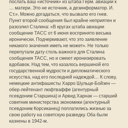
послать ваш «источник» из штаба Герм. авиации к
… матери. Это не источник, а дезинформатор. И.
Ст.». Можно догадаться, что вызвало его гнев.
Пункт второй сообщения был крайне неприятен и
разозлил Сталина: «В кругах штаба авиации
сообщение ТАСС от 6 июня воспринято весьма
иронически. Подчеркивают, что это заявление
никакого значения иметь не может». Не только
перепутали дату столь важного для Сталина
сообщения ТАСС, но и смеют иронизировать
вдобавок. Над тем, что казалось вершиной его
государственной мудрости и дипломатического
искусства, над его последней надеждой… К слову,
немецкие антифашисты Харро Шульце-Бойзен —
обер-лейтенант люфтваффе (агентурный
псевдоним Старшина) и Арвид Харнак — старший
советник министерства экономики (агентурный
псевдоним Корсиканец) поплатились жизнью за
свою работу на советскую разведку. Оба были
казнены в 1942-м.