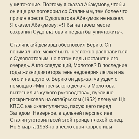
уничтожение. Поэтому я сказал Абакумову, чтобы
он еще раз поговорил со Сталиным, тем более что
причин ареста Судоплатова Абакумов не назвал.
Я сказал Абакумову: «Я бы на твоем месте
сохранил Судоплатова и не дал бы уничтожить».
Сталинский демарш обеспокоил Берию. Он
понимал, что, может быть, несложно расправиться
с Судоплатовым, но потом ведь настанет и его
очередь. А кто следующий, Молотов? В последние
годы жизни диктатора тень недоверия легла и на
того и на другого. Берию он держал «в узде» с
помощью «Мингрельского дела», а Молотова
вытеснил из «узкого руководства», публично
раскритиковав на октябрьском (1952) пленуме ЦК
КПСС как «капитулянта», пасующего перед
Западом. Наверное, в дальней перспективе
Сталин уготовил всей этой троице плохой конец.
Но 5 марта 1953-го внесло свои коррективы.