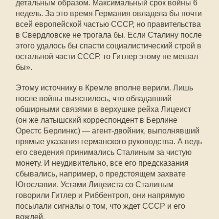
детальным образом. Максимальный срок войны 6
недель. За это время Германия овладела бы почти
всей европейской частью СССР, но правительства
в Свердловске не трогала бы. Если Сталину после
этого удалось бы спасти социалистический строй в
остальной части СССР, то Гитлер этому не мешал
бы».
Этому источнику в Кремле вполне верили. Лишь
после войны выяснилось, что обладавший
обширными связями в верхушке рейха Лицеист
(он же латышский корреспондент в Берлине
Орестс Берлинкс) — агент-двойник, выполнявший
прямые указания германского руководства. А ведь
его сведения принимались Сталиным за чистую
монету. И неудивительно, все его предсказания
сбывались, например, о предстоящем захвате
Югославии. Устами Лицеиста со Сталиным
говорили Гитлер и Риббентроп, они напрямую
посылали сигналы о том, что ждет СССР и его
вождей.