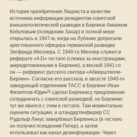
История приобретения Лицеиста в качестве
источника информации резидентом советской
внешнеполитической разведки в Берлине Амаяком
Кобуловым (псевдоним Захар) в полной мере
открылась в 1947-м, когда на Лубянке допросили
арестованного офицера германской разведки
Зигфрида Мюллера. С 1940-го Мюллер служил в
реферате «4-D» гестапо (слежка за иностранцами,
аккредитованными в Берлине), а весной 1941-го
он — референт русского сектора «Абверштелле-
Берлин». Согласно его рассказу, в августе 1940-го
заведующий отделением ТАСС в Берлине Иван
11
Филиппов-Юдин
сделал Берлинксу предложение
сотрудничать с советской разведкой, но Берлинкс
тут же явился с этим в гестапо. Там моментально
оценили ситуацию, и штандартенфюрер СС
Рудольф Ликус завербовал Берлинкса (в гестапо
он получил псевдоним Петер), а затем
использовал как канал дезинформации. Через