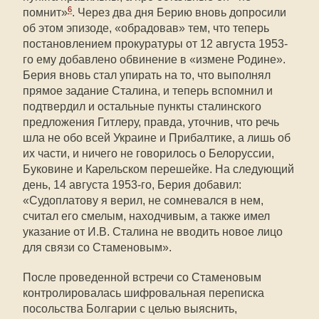
6
помнит»
. Через два дня Берию вновь допросили
об этом эпизоде, «обрадовав» тем, что теперь
постановлением прокуратуры от 12 августа 1953-
го ему добавлено обвинение в «измене Родине».
Берия вновь стал упирать на то, что выполнял
прямое задание Сталина, и теперь вспомнил и
подтвердил и остальные пункты сталинского
предложения Гитлеру, правда, уточнив, что речь
шла не обо всей Украине и Прибалтике, а лишь об
их части, и ничего не говорилось о Белоруссии,
Буковине и Карельском перешейке. На следующий
день, 14 августа 1953-го, Берия добавил:
«Судоплатову я верил, не сомневался в нем,
считал его смелым, находчивым, а также имел
указание от И.В. Сталина не вводить новое лицо
для связи со Стаменовым».
После проведенной встречи со Стаменовым
контролировалась шифровальная переписка
посольства Болгарии с целью выяснить,