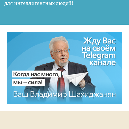
для интеллигентных людей
!