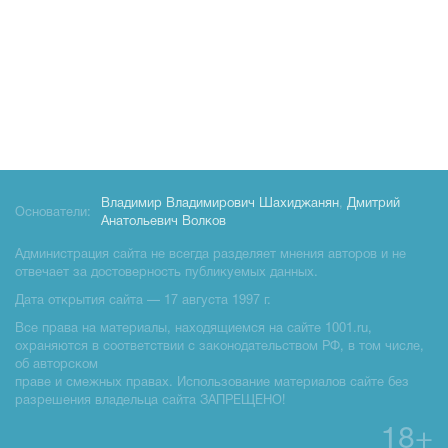
Владимир Владимирович Шахиджанян
,
Дмитрий
Основатели:
Анатольевич Волков
Администрация сайта не всегда разделяет мнения авторов и не
отвечает за достоверность публикуемых данных.
Дата открытия сайта — 17 августа 1997 г.
Все права на материалы, находящиемся на сайте 1001.ru,
охраняются в соответствии с законодательством РФ, в том числе,
об авторском
праве и смежных правах. Использование материалов сайте без
разрешения владельца сайта ЗАПРЕЩЕНО!
18+