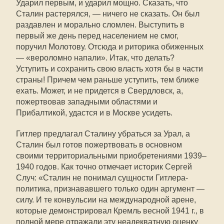
Ударил первым, и ударил мощно. Сказать, что
Сталин растерялся, — ничего не сказать. Он был
раздавлен и морально сломлен. Выступить в
первый же день перед населением не смог,
поручил Молотову. Отсюда и риторика обиженных
— «вероломно напали». Итак, что делать?
Уступить и сохранить свою власть хотя бы в части
страны! Причем чем раньше уступить, тем ближе
ехать. Может, и не придется в Свердловск, а,
пожертвовав западными областями и
Прибалтикой, удастся и в Москве усидеть.
Гитлер предлагал Сталину убраться за Урал, а
Сталин был готов пожертвовать в основном
своими территориальными приобретениями 1939–
1940 годов. Как точно отмечает историк Сергей
Случ: «Сталин не понимал сущности Гитлера-
политика, признававшего только один аргумент —
силу. И те конвульсии на международной арене,
которые демонстрировал Кремль весной 1941 г., в
полной мере отражали эту неадекватную оценку