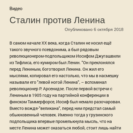
Видео
Сталин против Ленина
Опубликовано 6 октября 2018
В самом начале ХХ века, когда Сталин не носил ещё
такого звучного псевдонима, а был рядовым
революционером-подпольщиком Иосифом Джугашвили
из Тифлиса, его кумиром был Ленин. "Он преклонялся
перед Лениным, боготворил Ленина. Он жил его
мыслями, копировал его настолько, что мы в насмешку
называли его "левой ногой Ленина", – вспоминал
революционер Р. Арсенидзе. После первой встречи с
Лениным в 1905 году на партийной конференции в
финском Таммерфорсе, Иосиф был немало разочарован.
Вместо вождя-"великана", перед ним предстал самый
обыкновенный человек. Именно тогда у грузинского
подпольщика впервые промелькнула мысль, что на
месте Ленина может оказаться любой, стоит лишь найти