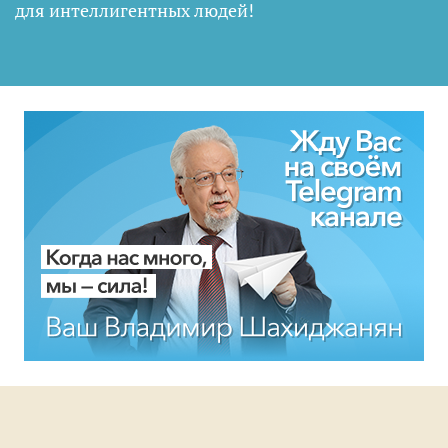
для интеллигентных людей
!