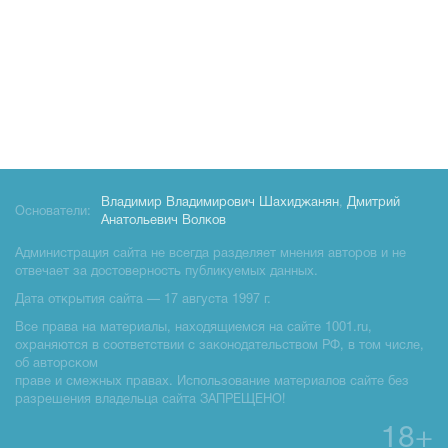
Владимир Владимирович Шахиджанян
,
Дмитрий
Основатели:
Анатольевич Волков
Администрация сайта не всегда разделяет мнения авторов и не
отвечает за достоверность публикуемых данных.
Дата открытия сайта — 17 августа 1997 г.
Все права на материалы, находящиемся на сайте 1001.ru,
охраняются в соответствии с законодательством РФ, в том числе,
об авторском
праве и смежных правах. Использование материалов сайте без
разрешения владельца сайта ЗАПРЕЩЕНО!
18+