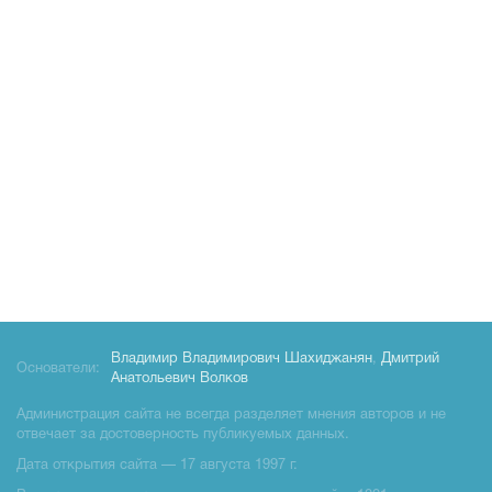
Владимир Владимирович Шахиджанян
,
Дмитрий
Основатели:
Анатольевич Волков
Администрация сайта не всегда разделяет мнения авторов и не
отвечает за достоверность публикуемых данных.
Дата открытия сайта — 17 августа 1997 г.