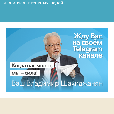
для интеллигентных людей
!