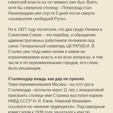
советской власти на тот момент уже был. Взять
хотя бы северную столицу – Петроград стал
Ленинградом уже спустя 5 дней после смерти
«основателя свободной Руси».
Но в 1927 году посчитали, что два града Ленина в
Советском Союзе – это перебор, и обращение
административных работников положили под
сукно. Генеральный секретарь ЦК РКП(б) И. В.
Сталин уже тогда имел ничем и никем не
ограничиваемую власть и во всех вопросах, в том
числе и по переименованию городов, его слово
было решающим.
Сталинодар вождь как дар не принял
Тема переименования Москвы - на этот раз в
Сталинодар - всплыла через 11 лет, с инициативой
присвоить столице имя Сталина выступил нарком
НКВД СССР Н. И. Ежов. Николай Иванович
ссылался на «мнение трудящихся». Под народным
комиссаром к 1938 году зашаталось кресло,