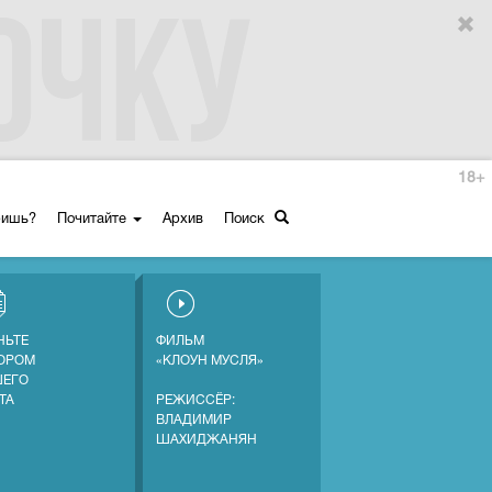
18+
ришь?
Почитайте
Архив
Поиск
НЬТЕ
ФИЛЬМ
ОРОМ
«КЛОУН МУСЛЯ»
ЕГО
ТА
РЕЖИССЁР:
ВЛАДИМИР
ШАХИДЖАНЯН