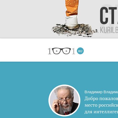
Владимир Владим
Добро пожалов
место российс
для интеллиге