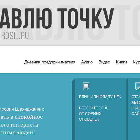
Дневник предпринимателя
Аудио
Видео
Книги
Ку
БЛИН ИЛИ ОЛАДУШЕК
СТА
АВТ
БЕРЕГИТЕ РЕЧЬ
НАШ
ирович Шахиджанян:
ОТ СОРНЫХ
САЙ
ать в спокойное
СЛОВЕЧЕК
кого интернета
нтных людей
!