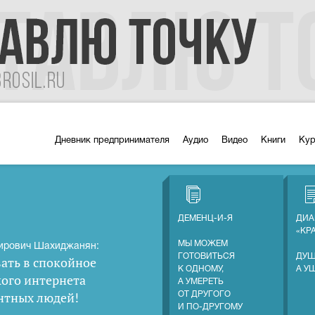
Дневник предпринимателя
Аудио
Видео
Книги
Ку
ДЕМЕНЦ-И-Я
ДИА
«КР
МЫ МОЖЕМ
ирович Шахиджанян:
ГОТОВИТЬСЯ
ДУШ
ать в спокойное
К ОДНОМУ,
А У
кого интернета
А УМЕРЕТЬ
нтных людей
!
ОТ ДРУГОГО
И ПО-ДРУГОМУ