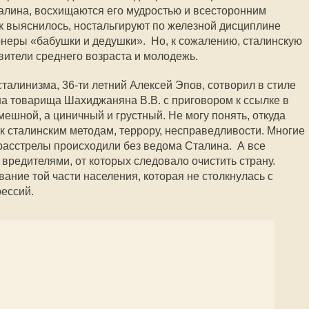
талина, восхищаются его мудростью и всесторонним
ак выяснилось, ностальгируют по железной дисциплине
неры «бабушки и дедушки». Но, к сожалению, сталинскую
ители среднего возраста и молодежь.
талинизма, 36-ти летний Алексей Эпов, сотворил в стиле
на товарища Шахиджаняна В.В. с приговором к ссылке в
ешной, а циничный и грустный. Не могу понять, откуда
к сталинским методам, террору, несправедливости. Многие
 расстрелы происходили без ведома Сталина. А все
вредителями, от которых следовало очистить страну.
ание той части населения, которая не столкнулась с
ессий.