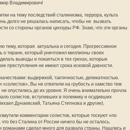
имир Владимирович!
метки на тему последствий сталинизма, террора, культа
ень долго не решалась написать, чтобы не вызвать
сти со стороны органов цензуры РФ. Знаю, что эти органы
ую тему, которая актуальна и сегодня. Прогрессивное
ь о тиране, который уничтожил миллионы своих
делать выводы и покаяться в тех грехах, которые
кие преступления не имеют срока исковой давности.
ачествами: выдержкой, тактичностью, деликатностью.
«солистов», Вы не ответили на грубость и хамство тем
, не опустились до их уровня. Я очень внимательно прочла
мало солистов, вступивших в полемику и осудивших
ихаил Дунаевский, Татьяна Степнова и другие).
озмутили комментарии солистов, которые тоскуют «по
что без Сталина от России ничего бы не осталось.
и романами сделал много для развала страны. Нашлись и