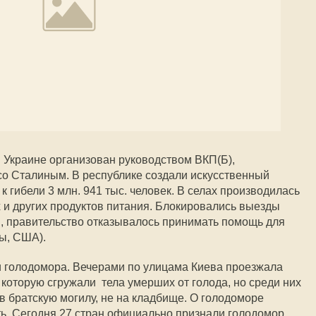
в Украине организован руководством ВКП(Б),
со Сталиным. В республике создали искусственный
к гибели 3 млн. 941 тыс. человек. В селах производилась
и других продуктов питания. Блокировались выезды
, правительство отказывалось принимать помощь для
ы, США).
и голодомора. Вечерами по улицама Киева проезжала
 которую сгружали тела умерших от голода, но среди них
 братскую могилу, не на кладбище. О голодоморе
ь. Сегодня 27 стран официально признали голодомор