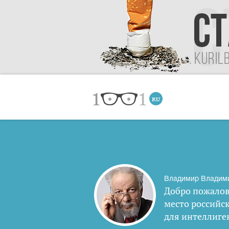
Владимир Владим
Добро пожалов
место российс
для интеллиге