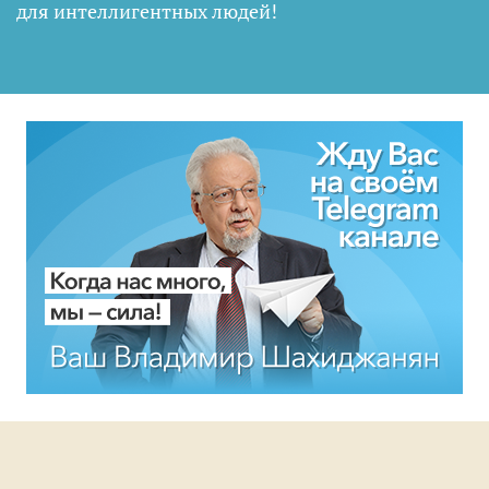
для интеллигентных людей
!