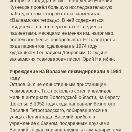
историк и кандидат искусствоведения Евгений
Кузнецов провёл большую исследовательскую
работу, итогом которой стала знаменитая
«Валаамская тетрадь». В ней содержаться
свидетельства, что персонал не следил за
пациентами, месяцами не меняя им, например,
постельное бельё, обворовывал. Есть портреты
ряда пациентов, сделанные в 1974 году
художником Геннадием Добровым. О судьбе
валаамских «самоваров» писал Юрий Нагибин.
Учреждение на Валааме ликвидировали в 1984
году
Остров был не единственным пристанищем
«самоваров». Так, несколько сотен инвалидов
жили в интернате Вологодской области, на берегу
Шексны. В 1952 году сюда направили безногого
Василия Петроградского, побиравшегося на
улицах Ленинграда. Василий прибыл в
учреждение с баяном, подаренным друзьями.
Василий создал хор инвалидов, аккомпанируя ему