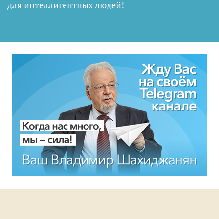
для интеллигентных людей
!