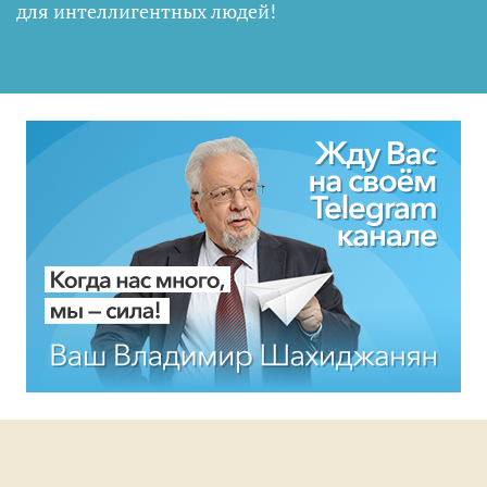
для интеллигентных людей
!