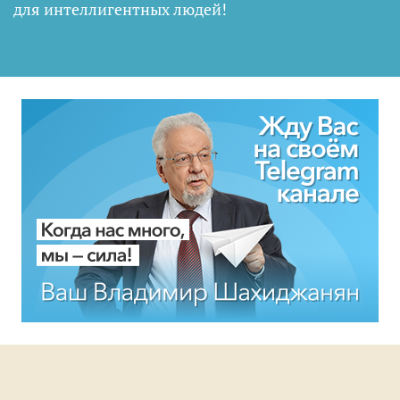
для интеллигентных людей
!