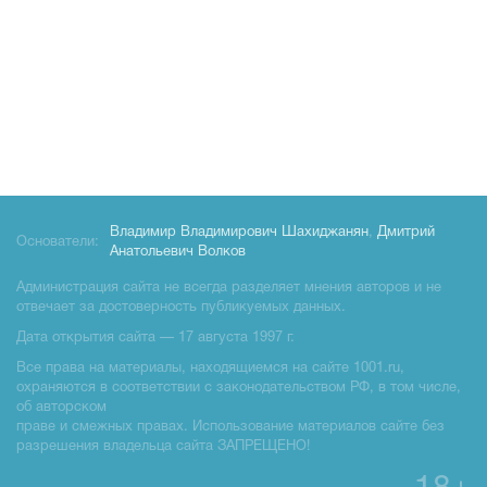
Владимир Владимирович Шахиджанян
,
Дмитрий
Основатели:
Анатольевич Волков
Администрация сайта не всегда разделяет мнения авторов и не
отвечает за достоверность публикуемых данных.
Дата открытия сайта — 17 августа 1997 г.
Все права на материалы, находящиемся на сайте 1001.ru,
охраняются в соответствии с законодательством РФ, в том числе,
об авторском
праве и смежных правах. Использование материалов сайте без
разрешения владельца сайта ЗАПРЕЩЕНО!