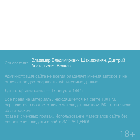
Владимир Владимирович Шахиджанян
,
Дмитрий
Основатели:
Анатольевич Волков
Администрация сайта не всегда разделяет мнения авторов и не
отвечает за достоверность публикуемых данных.
Дата открытия сайта — 17 августа 1997 г.
Все права на материалы, находящиемся на сайте 1001.ru,
охраняются в соответствии с законодательством РФ, в том числе,
об авторском
праве и смежных правах. Использование материалов сайте без
разрешения владельца сайта ЗАПРЕЩЕНО!
18+