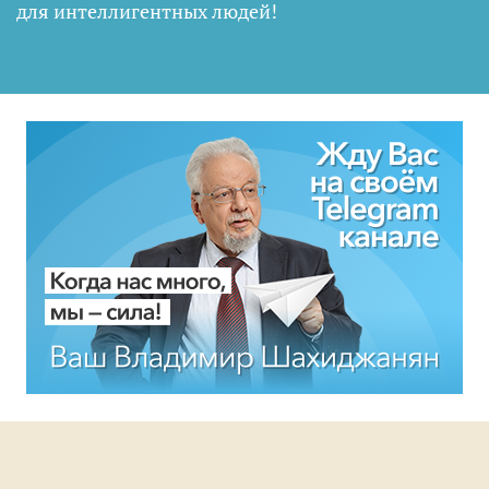
для интеллигентных людей
!