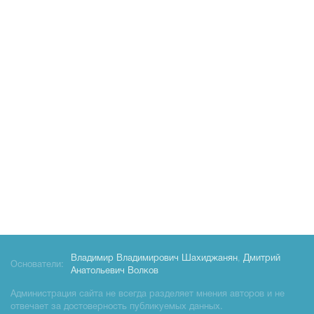
Владимир Владимирович Шахиджанян
,
Дмитрий
Основатели:
Анатольевич Волков
Администрация сайта не всегда разделяет мнения авторов и не
отвечает за достоверность публикуемых данных.