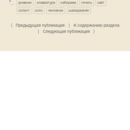
дневник
клавиатура
набираем
печать
сайт
солист
соло
чиновник
шахиджанян
Предыдущая публикация
|
К содержанию раздела
|
Следующая публикация