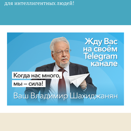
для интеллигентных людей
!