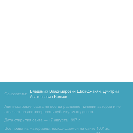
Владимир Владимирович Шахиджанян
,
Дмитрий
Основатели:
Анатольевич Волков
Администрация сайта не всегда разделяет мнения авторов и не
отвечает за достоверность публикуемых данных.
Дата открытия сайта — 17 августа 1997 г.
Все права на материалы, находящиемся на сайте 1001.ru,