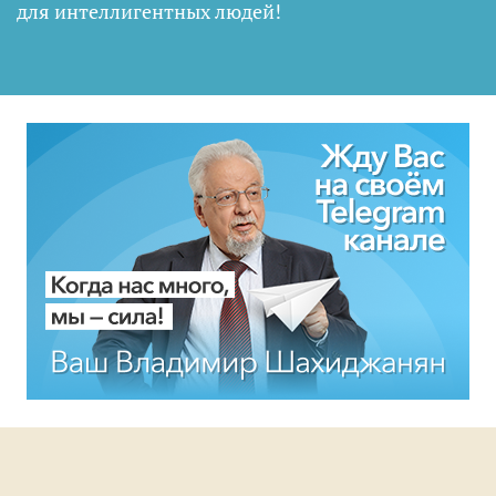
для интеллигентных людей
!