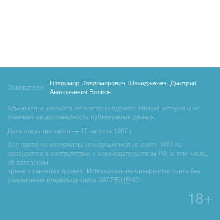
Владимир Владимирович Шахиджанян
,
Дмитрий
Основатели:
Анатольевич Волков
Администрация сайта не всегда разделяет мнения авторов и не
отвечает за достоверность публикуемых данных.
Дата открытия сайта — 17 августа 1997 г.
Все права на материалы, находящиемся на сайте 1001.ru,
охраняются в соответствии с законодательством РФ, в том числе,
об авторском
праве и смежных правах. Использование материалов сайте без
разрешения владельца сайта ЗАПРЕЩЕНО!
18+