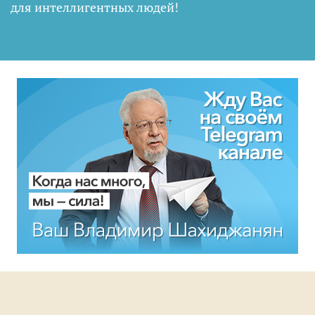
для интеллигентных людей
!