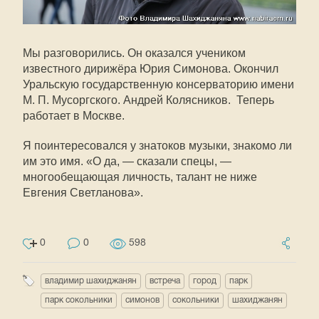
Мы разговорились. Он оказался учеником
известного дирижёра Юрия Симонова. Окончил
Уральскую государственную консерваторию имени
М. П. Мусоргского. Андрей Колясников. Теперь
работает в Москве.
Я поинтересовался у знатоков музыки, знакомо ли
им это имя. «О да, — сказали спецы, —
многообещающая личность, талант не ниже
Евгения Светланова».
0
0
598
владимир шахиджанян
встреча
город
парк
парк сокольники
симонов
сокольники
шахиджанян