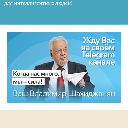
для интеллигентных людей
!