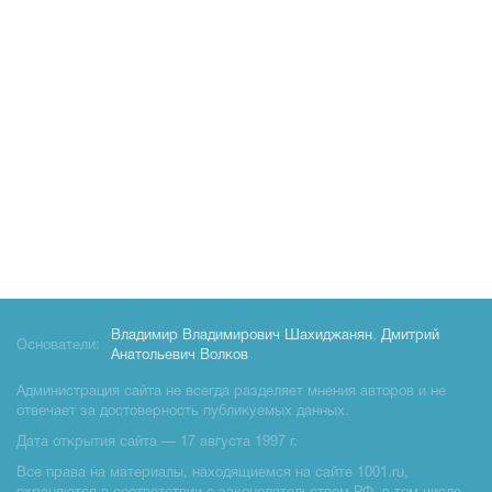
Владимир Владимирович Шахиджанян
,
Дмитрий
Основатели:
Анатольевич Волков
Администрация сайта не всегда разделяет мнения авторов и не
отвечает за достоверность публикуемых данных.
Дата открытия сайта — 17 августа 1997 г.
Все права на материалы, находящиемся на сайте 1001.ru,