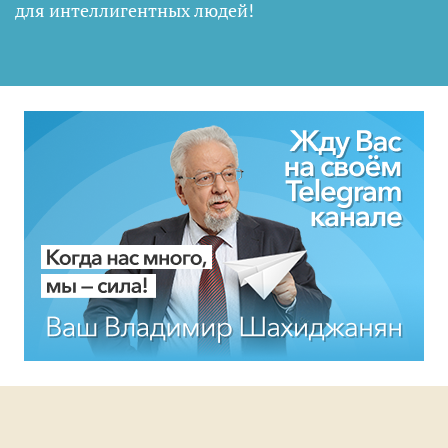
для интеллигентных людей
!