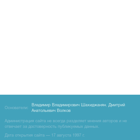
Владимир Владимирович Шахиджанян
,
Дмитрий
Основатели:
Анатольевич Волков
Администрация сайта не всегда разделяет мнения авторов и не
отвечает за достоверность публикуемых данных.
Дата открытия сайта — 17 августа 1997 г.