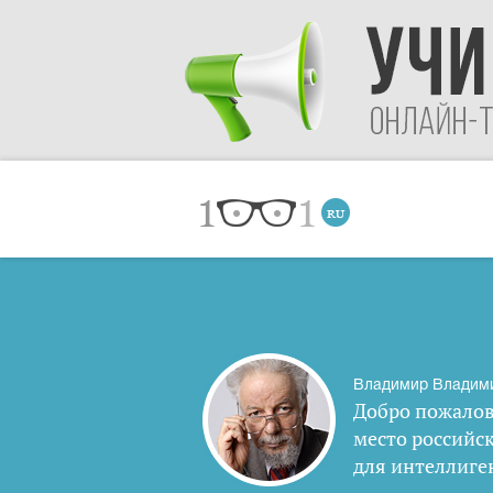
Владимир Владим
Добро пожалов
место российс
для интеллиге