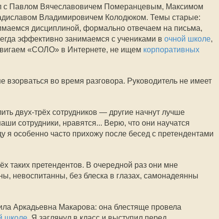
ил с Павлом Вячеславовичем Померанцевым, Максимом
диславом Владимировичем Колодюком. Темы старые:
имаемся дисциплиной, формально отвечаем на письма,
всегда эффективно занимаемся с учениками в
очной школе
,
одвигаем «СОЛО» в Интернете, не ищем
корпоративных
е взорваться во время разговора. Руководитель не имеет
олить двух-трёх сотрудников — другие начнут лучше
аши сотрудники, нравятся... Верю, что они научатся
ду я особенно часто прихожу после бесед с претендентами
ёх таких претендентов. В очередной раз они мне
ы, невоспитанны, без блеска в глазах, самонадеянны
ла Аркадьевна Макарова: она блестяще провела
й школе
. Я заглянул в класс и выступил перед