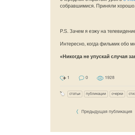
собравшимися. Приняли хорошо
P.S. Зачем я езжу на телевиден
Интересно, когда фильмик обо м
«Никогда не упускай случая з
1
0
1928
статьи
публикации
очерки
сти
Предыдущая публикация