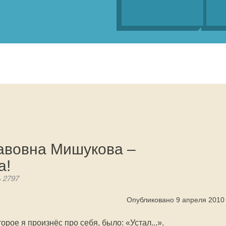
авовна Мишукова –
а!
ь 2797
Опубликовано 9 апреля 2010
рое я произнёс про себя, было: «Устал...».