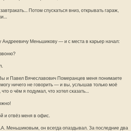
завтракать... Потом спускаться вниз, открывать гараж,
и...
 Андреевичу Меньшикову — и с места в карьер начал:
 звоню?
л.
! Вы и Павел Вячеславович Померанцев меня понимаете
 могу ничего не говорить — и вы, услышав только моё
что о чём я подумал, что хотел сказать...
ожно!
й и отвёз меня в офис.
М.А. Меньшиковым, он всегда опаздывал. За последние два