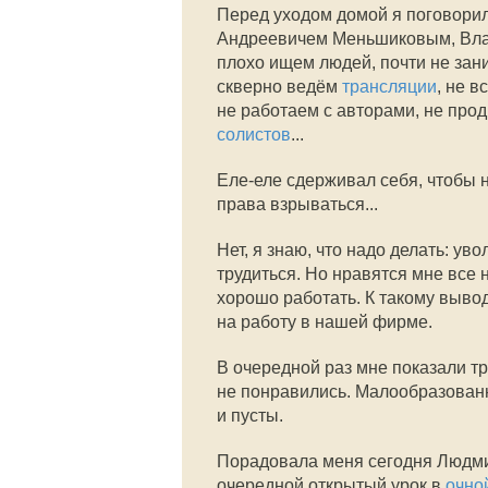
Перед уходом домой я поговор
Андреевичем Меньшиковым, Вла
плохо ищем людей, почти не зан
скверно ведём
трансляции
, не 
не работаем с авторами, не пр
солистов
...
Еле-еле сдерживал себя, чтобы н
права взрываться...
Нет, я знаю, что надо делать: ув
трудиться. Но нравятся мне все н
хорошо работать. К такому выво
на работу в нашей фирме.
В очередной раз мне показали тр
не понравились. Малообразованн
и пусты.
Порадовала меня сегодня Людми
очередной открытый урок в
очно