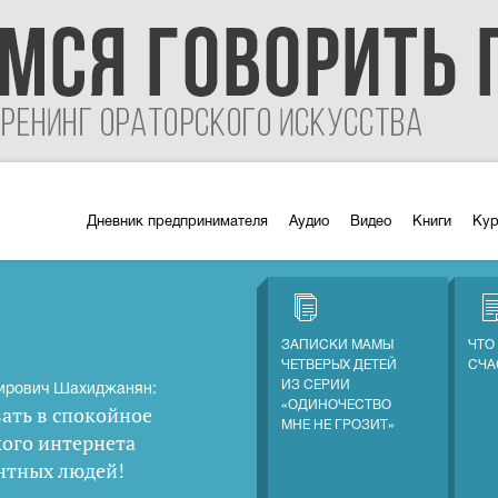
Дневник предпринимателя
Аудио
Видео
Книги
Ку
ЗАПИСКИ МАМЫ
ЧТО
ЧЕТВЕРЫХ ДЕТЕЙ
СЧА
ИЗ СЕРИИ
ирович Шахиджанян:
«ОДИНОЧЕСТВО
ать в спокойное
МНЕ НЕ ГРОЗИТ»
кого интернета
нтных людей
!