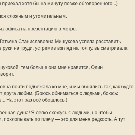
н приехал хотя бы на минуту позже обговоренного...)
ался сложным и утомительным.
из офиса на презентацию в метро.
 Татьяна Станиславовна Мишукова успела расставить
 руки на груди, устремив взгляд на толпу, высматривала
шуковой, тем больше она мне нравится. Один
ворит.
вна почти подбежала ко мне, и мы обнялись так, как будто
уг друга любим. (Боюсь обниматься с людьми, боюсь:
... На этот раз всё обошлось.)
енная душа! Я легко схожусь с людьми, но чтобы
, похлопывать по плечу — это для меня редкость. А тут