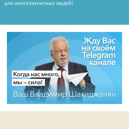
для интеллигентных людей
!