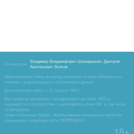
Владимир Владимирович Шахиджанян
,
Дмитрий
Основатели:
Анатольевич Волков
Администрация сайта не всегда разделяет мнения авторов и не
отвечает за достоверность публикуемых данных.
Дата открытия сайта — 17 августа 1997 г.
Все права на материалы, находящиемся на сайте 1001.ru,
охраняются в соответствии с законодательством РФ, в том числе,
об авторском
праве и смежных правах. Использование материалов сайте без
разрешения владельца сайта ЗАПРЕЩЕНО!
18+