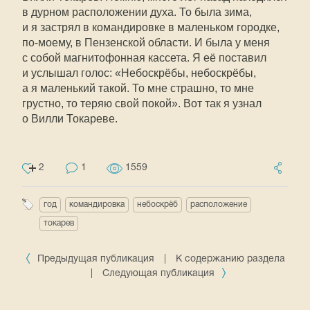
в дурном расположении духа. То была зима,
и я застрял в командировке в маленьком городке,
по-моему
, в Пензенской области. И была у меня
с собой магнитофонная кассета. Я её поставил
и услышал голос: «Небоскрёбы, небоскрёбы,
а я маленький такой. То мне страшно, то мне
грустно, то теряю свой покой». Вот так я узнал
о Вилли Токареве.
2
1
1559
год
командировка
небоскрёб
расположение
токарев
Предыдущая публикация
|
К содержанию раздела
|
Следующая публикация