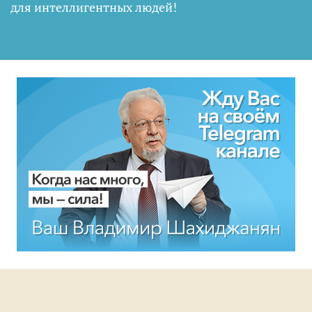
для интеллигентных людей
!