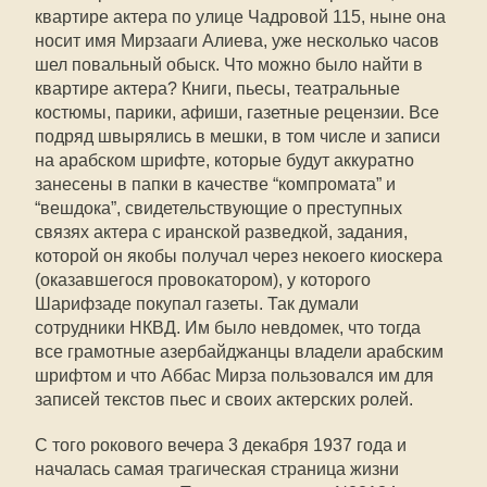
квартире актера по улице Чадровой 115, ныне она
носит имя Мирзааги Алиева, уже несколько часов
шел повальный обыск. Что можно было найти в
квартире актера? Книги, пьесы, театральные
костюмы, парики, афиши, газетные рецензии. Все
подряд швырялись в мешки, в том числе и записи
на арабском шрифте, которые будут аккуратно
занесены в папки в качестве “компромата” и
“вешдока”, свидетельствующие о преступных
связях актера с иранской разведкой, задания,
которой он якобы получал через некоего киоскера
(оказавшегося провокатором), у которого
Шарифзаде покупал газеты. Так думали
сотрудники НКВД. Им было невдомек, что тогда
все грамотные азербайджанцы владели арабским
шрифтом и что Аббас Мирза пользовался им для
записей текстов пьес и своих актерских ролей.
С того рокового вечера 3 декабря 1937 года и
началась самая трагическая страница жизни