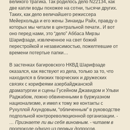
великого трагика. Так родилось дело N22134, как
две капли воды похожее на сотни, тысячи других.
Таких, как дело величайшего режиссера
Мейерхольда и его жены Зинаиды Райх, правду о
которых мы читали в центральной печати.. И вот
оно перед нами, это “дело” Аббаса Мирзы
Шарифзаде, извлеченное на свет божий
перестройкой и независимостью, пожелтевшие от
времени потертые папки…
В застенках багировского НКВД Шарифзаде
оказался, как явствуют из дела, только за то, что
находился в близких творческих и дружеских
связях с корифеями азербайджанской
драматургии и сцены Гусейном Джавидом и Ульви
Раджабом, ложно обвиненными в буржуазном
национализме, и имел к тому же контакты с
Рухуллой Ахундовым, “обличенным” в руководстве
подпольной контрореволюционной организации.
-
… Признаете ли вы себя виновным. - читаем в
протоколе одного из первых допросов,