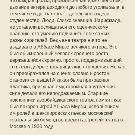
что каждая фраза, произнесенная даже шепотом,
дыхание актера доходили до любого уголка зала, в
том числе и до “балкона”, где обычно сидело
студенчество. Люди, близко знавшие Шарифзаде,
не уставали восхищаться его сценическому
обаянию, его умению подчинить себе самых
разных зрителей. Ведь вне театра ничто не
выдавало в Аббасе Мирзе великого актера. Это
был обыкновенный человек среднего роста,
державшийся скромно, просто, поддерживающий
со всеми добрые товарищеские отношения. Но как
он преображался на сцене: словно и ростом
становился выше! А какая была прекрасная
пластика, присущая ему, огромная внутренняя
сила делали его неподражаемым. Старшие
поклонники азербайджанского театра помнят, как
был покорен игрой Аббаса Мирзы, исполнением
им ролей в шекспировских пьесах московский
театральный бомонд во время гастролей театра в
Москве в 1930 году.