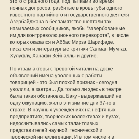
этого страшного года, под пытками во время
ночных допросов, разбитые в кровь губы одного
известного партийного и государственного деятеля
Азербайджана в беспамятстве шептали так
называемых сообщников, якобы “завербованные
им для контрреволюционного переворота”, в числе
которых оказался и Аббас Мирза Шарифаде,
писатели и литературные критики Салман Мумтаз,
Хулуфлу, Ханафи Зейналлы и другие.
По утрам актеры с тревогой читали на доске
объявлений имена уволенных с работы
товарищей - это был плохой признак - сегодня
уволили, а завтра… Да только ли здесь в театре
была такая обстановка, Баку - выдержавший не
одну оккупацию, жил в эти зимние дни 37-го в
страхе. В научных учреждениях на нефтяных
предприятиях, творческих коллективах и вузах,
недосчитывались самых талантливых
представителей научной, технической и
творческой интеллигенции. И в том числе и в