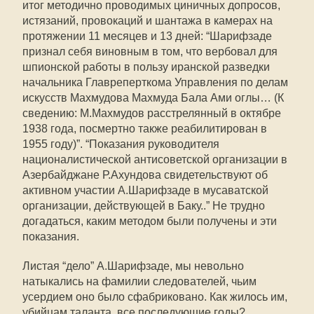
итог методично проводимых циничных допросов,
истязаний, провокаций и шантажа в камерах на
протяжении 11 месяцев и 13 дней: “Шарифзаде
признал себя виновным в том, что вербовал для
шпионской работы в пользу иранской разведки
начальника Главреперткома Управления по делам
искусств Махмудова Махмуда Бала Ами оглы… (К
сведению: М.Махмудов расстрелянный в октябре
1938 года, посмертно также реабилитирован в
1955 году)”. “Показания руководителя
националистической антисоветской организации в
Азербайджане Р.Ахундова свидетельствуют об
активном участии А.Шарифзаде в мусаватской
организации, действующей в Баку..” Не трудно
догадаться, каким методом были получены и эти
показания.
Листая “дело” А.Шарифзаде, мы невольно
натыкались на фамилии следователей, чьим
усердием оно было сфабриковано. Как жилось им,
убийцам таланта, все последующие годы?