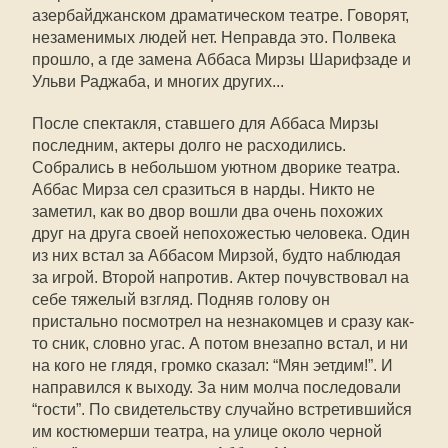
азербайджанском драматическом театре. Говорят,
незаменимых людей нет. Неправда это. Полвека
прошло, а где замена Аббаса Мирзы Шарифзаде и
Ульви Раджаба, и многих других...
После спектакля, ставшего для Аббаса Мирзы
последним, актеры долго не расходились.
Собрались в небольшом уютном дворике театра.
Аббас Мирза сел сразиться в нарды. Никто не
заметил, как во двор вошли два очень похожих
друг на друга своей непохожестью человека. Один
из них встал за Аббасом Мирзой, будто наблюдая
за игрой. Второй напротив. Актер почувствовал на
себе тяжелый взгляд. Подняв голову он
пристально посмотрел на незнакомцев и сразу как-
то сник, словно угас. А потом внезапно встал, и ни
на кого не глядя, громко сказал: “Мян эетдим!”. И
направился к выходу. За ним молча последовали
“гости”. По свидетельству случайно встретившийся
им костюмерши театра, на улице около черной