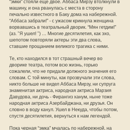
“эмки” стояли еще двое. Аббаса Мирзу втолкнули в
машину, и она рванулась с места в сторону
печально известного в Баку дома на набережной.
“Аббаса забрали!” - с ужасом крикнула женщина
ворвавшись в театральный дворик. “Мян гетдим!”
(аз. "Я ушел! ") … Многие десятилетия, как эхо,
шепотом повторяли актеры эти два слова,
ставшие прощанием великого трагика с ними.
Те, кто находился в тот страшный вечер во
дворике театра, потом всю жизнь, горько
сожалели, что не придали должного значения его
словам. С той минуты, как прозвучали эти слова,
никто больше не видел Аббаса Мирзу, ни супруга
знаменитая актриса, народная актриса Марзия
Давудова, ни дочь - Фирангиз ханум, ныне тоже
народная актриса Азербайджана, ни друзья. Он
словно в воду канул. Ушел в Некуда, чтобы потом,
спустя десятилетия, вернуться к нам легендой.
Пока черная “эмка” мчалась по набережной, на