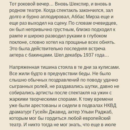
Тот роковой вечер… Вновь Шекспир, и вновь в
родном театре. Когда спектакль закончился, зал
долго и бурно аплодировал, Аббас Мирза еще и
еще раз выходил на сцену. По словам очевидцев,
он был непривычно грустным, близко подходил к
рампе и широко разводил руками в глубоком
поклоне, словно хотел на прощанье всех обнять.
Это была действительно последняя встреча
актера с бакинцами. Шел декабрь 1937 года…
Напряженная тишина стояла в те дни за кулисами.
Все жили будто в предчувствии беды. Не было
слышно обычных поздравлений по поводу удачно
сыгранных ролей, не раздавались шутки, давно не
собирались артисты после спектакля на ужин с
жаркими творческими спорами. К тому времени
уже были арестованы и сидели в подвалах НКВД
драматург Гусейн Джавид, актер Ульви Раджаб,
которым мог бы гордиться любой европейский
театр. И никто тогда не мог знать, что еще в июле