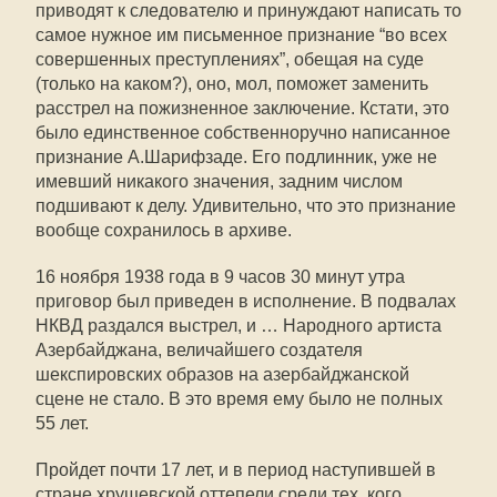
приводят к следователю и принуждают написать то
самое нужное им письменное признание “во всех
совершенных преступлениях”, обещая на суде
(только на каком?), оно, мол, поможет заменить
расстрел на пожизненное заключение. Кстати, это
было единственное собственноручно написанное
признание А.Шарифзаде. Его подлинник, уже не
имевший никакого значения, задним числом
подшивают к делу. Удивительно, что это признание
вообще сохранилось в архиве.
16 ноября 1938 года в 9 часов 30 минут утра
приговор был приведен в исполнение. В подвалах
НКВД раздался выстрел, и … Народного артиста
Азербайджана, величайшего создателя
шекспировских образов на азербайджанской
сцене не стало. В это время ему было не полных
55 лет.
Пройдет почти 17 лет, и в период наступившей в
стране хрущевской оттепели среди тех, кого