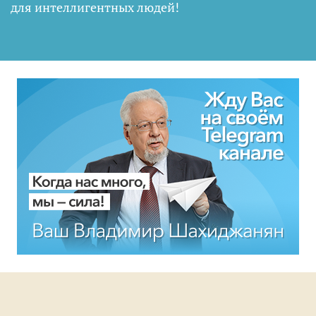
для интеллигентных людей
!