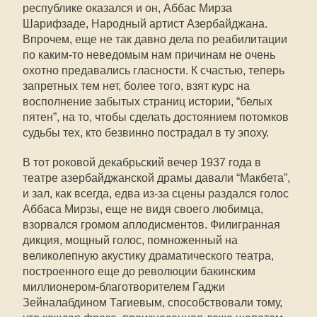
республике оказался и он, Аббас Мирза
Шарифзаде, Народный артист Азербайджана.
Впрочем, еще не так давно дела по реабилитации
по каким-то неведомым нам причинам не очень
охотно предавались гласности. К счастью, теперь
запретных тем нет, более того, взят курс на
восполнение забытых страниц истории, “белых
пятен”, на то, чтобы сделать достоянием потомков
судьбы тех, кто безвинно пострадал в ту эпоху.
В тот роковой декабрьский вечер 1937 года в
театре азербайджанской драмы давали “Макбета”,
и зал, как всегда, едва из-за сцены раздался голос
Аббаса Мирзы, еще не видя своего любимца,
взорвался громом аплодисментов. Филигранная
дикция, мощный голос, помноженный на
великолепную акустику драматического театра,
построенного еще до революции бакинским
миллионером-благотворителем Гаджи
Зейналабдином Тагиевым, способствовали тому,